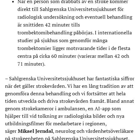
När en person som drabbats av en stroke kommer
direkt till Sahlgrenska Universitetssjukhuset för
radiologisk undersökning och eventuell behandling
är snittiden 42 minuter tills
trombektomibehandling påbörjas. I internationella
studier på sjukhus som genomför många
trombektomier ligger motsvarande tider i de flesta
centra på cirka 60 minuter (varierar mellan 42 och
71 minuter).
– Sahlgrenska Universitetssjukhuset har fantastiska siffror
när det gäller strokevården. Vi har en lång tradition av att
genomföra denna behandling och vi fortsätter att hela
tiden utveckla och driva strokevården framåt. Bland annat
genom strokekameror i ambulansen, en AI-app som
hjälper till vid tolkning av radiologiska bilder och nya
utbildningsfilmer för medarbetare i regionen,
säger
Mikael Jerndal
, neurolog och vårdenhetsöverläkare
på strokeenheten på Sahlgrenska Universitetssjukhuset.