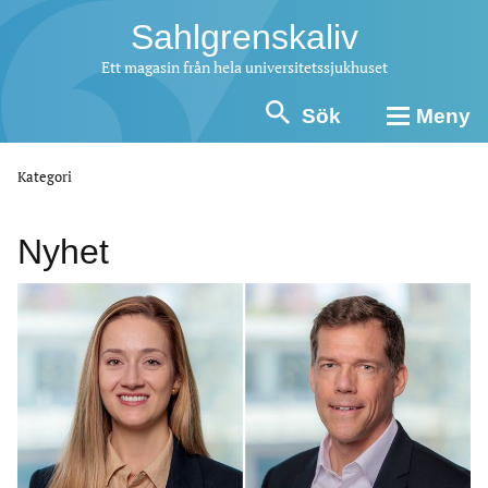
Sahlgrenskaliv
Ett magasin från hela universitetssjukhuset
Sök
Meny
Kategori
Nyhet