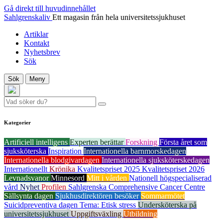
Gå direkt till huvudinnehållet
Sahlgrenskaliv
Ett magasin från hela universitetssjukhuset
Artiklar
Kontakt
Nyhetsbrev
Sök
Sök
Meny
Kategorier
Artificiell intelligens
Experten berättar
Forskning
Första året som
sjuksköterska
Inspiration
Internationella barnmorskedagen
Internationella blodgivardagen
Internationella sjuksköterskedagen
Internationellt
Krönika
Kvalitetspriset 2025
Kvalitetspriset 2026
Levnadsvanor
Minnesord
Mitt i vården
Nationell högspecialiserad
vård
Nyhet
Profilen
Sahlgrenska Comprehensive Cancer Centre
Sällsynta dagen
Sjukhusdirektören besöker
Sommarmötet
Suicidpreventiva dagen
Tema: Etisk stress
Undersköterska på
universitetssjukhuset
Uppgiftsväxling
Utbildning