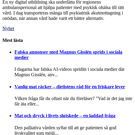
En ny digital utbildning ska underlätta för regionens
ambulanspersonal att hjälpa patienter med psykisk ohälsa till rätt
vård. I dag transporteras många till psykiatrisk akutmottagning i
onödan, när annan vård hade varit ett bättre alternativ.
Nyhet
Mest lästa
Falska annonser med Magnus Gisslén sprids i sociala
medier
I dagarna har falska AI-videos spridits i sociala medier där
Magnus Gisslén, anv...
Vanlig mat räcker – dietistens råd för en friskare lever
Vilken fråga får du oftast när du föreläser? ”Vad är det jag inte
får äta eller...
Mat och dryck i livets slutskede – en laddad fråga
Den palliativa vården syftar till att ge patienten så god
livskvalitet som möjli...