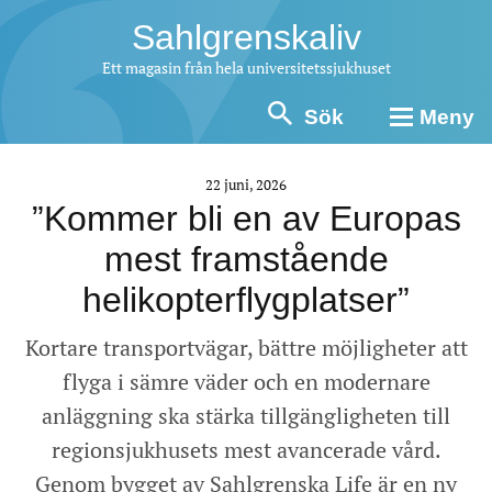
Sahlgrenskaliv
Ett magasin från hela universitetssjukhuset
Sök
Meny
22 juni, 2026
”Kommer bli en av Europas
mest framstående
helikopterflygplatser”
Kortare transportvägar, bättre möjligheter att
flyga i sämre väder och en modernare
anläggning ska stärka tillgängligheten till
regionsjukhusets mest avancerade vård.
Genom bygget av Sahlgrenska Life är en ny