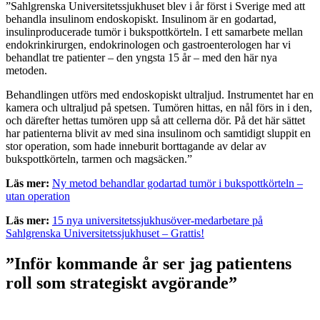
”Sahlgrenska Universitetssjukhuset blev i år först i Sverige med att
behandla insulinom endoskopiskt. Insulinom är en godartad,
insulinproducerade tumör i bukspottkörteln. I ett samarbete mellan
endokrinkirurgen, endokrinologen och gastroenterologen har vi
behandlat tre patienter – den yngsta 15 år – med den här nya
metoden.
Behandlingen utförs med endoskopiskt ultraljud. Instrumentet har en
kamera och ultraljud på spetsen. Tumören hittas, en nål förs in i den,
och därefter hettas tumören upp så att cellerna dör. På det här sättet
har patienterna blivit av med sina insulinom och samtidigt sluppit en
stor operation, som hade inneburit borttagande av delar av
bukspottkörteln, tarmen och magsäcken.”
Läs mer:
Ny metod behandlar godartad tumör i bukspottkörteln –
utan operation
Läs mer:
15 nya universitetssjukhusöver-medarbetare på
Sahlgrenska Universitetssjukhuset – Grattis!
”Inför kommande år ser jag patientens
roll som strategiskt avgörande”