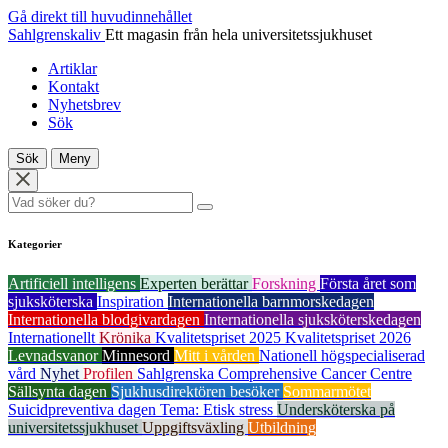
Gå direkt till huvudinnehållet
Sahlgrenskaliv
Ett magasin från hela universitetssjukhuset
Artiklar
Kontakt
Nyhetsbrev
Sök
Sök
Meny
Kategorier
Artificiell intelligens
Experten berättar
Forskning
Första året som
sjuksköterska
Inspiration
Internationella barnmorskedagen
Internationella blodgivardagen
Internationella sjuksköterskedagen
Internationellt
Krönika
Kvalitetspriset 2025
Kvalitetspriset 2026
Levnadsvanor
Minnesord
Mitt i vården
Nationell högspecialiserad
vård
Nyhet
Profilen
Sahlgrenska Comprehensive Cancer Centre
Sällsynta dagen
Sjukhusdirektören besöker
Sommarmötet
Suicidpreventiva dagen
Tema: Etisk stress
Undersköterska på
universitetssjukhuset
Uppgiftsväxling
Utbildning