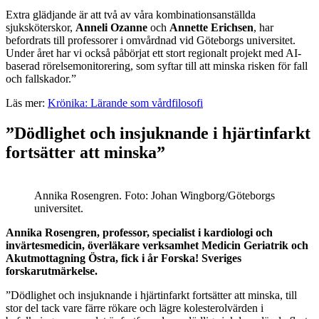
Extra glädjande är att två av våra kombinationsanställda
sjuksköterskor,
Anneli Ozanne
och
Annette Erichsen
, har
befordrats till professorer i omvårdnad vid Göteborgs universitet.
Under året har vi också påbörjat ett stort regionalt projekt med AI-
baserad rörelsemonitorering, som syftar till att minska risken för fall
och fallskador.”
Läs mer:
Krönika: Lärande som vårdfilosofi
”Dödlighet och insjuknande i hjärtinfarkt
fortsätter att minska”
Annika Rosengren. Foto: Johan Wingborg/Göteborgs
universitet.
Annika Rosengren, professor, specialist i kardiologi och
invärtesmedicin, överläkare verksamhet Medicin Geriatrik och
Akutmottagning Östra, fick i år Forska! Sveriges
forskarutmärkelse.
”Dödlighet och insjuknande i hjärtinfarkt fortsätter att minska, till
stor del tack vare färre rökare och lägre kolesterolvärden i