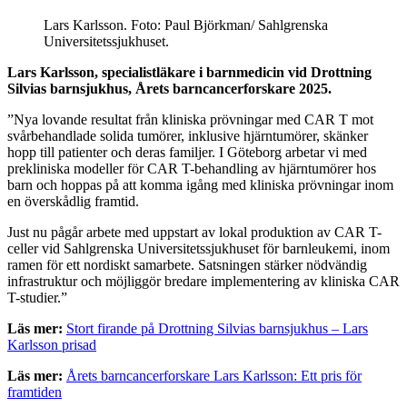
Lars Karlsson. Foto: Paul Björkman/ Sahlgrenska
Universitetssjukhuset.
Lars Karlsson, specialistläkare i barnmedicin vid Drottning
Silvias barnsjukhus, Årets barncancerforskare 2025.
”Nya lovande resultat från kliniska prövningar med CAR T mot
svårbehandlade solida tumörer, inklusive hjärntumörer, skänker
hopp till patienter och deras familjer. I Göteborg arbetar vi med
prekliniska modeller för CAR T-behandling av hjärntumörer hos
barn och hoppas på att komma igång med kliniska prövningar inom
en överskådlig framtid.
Just nu pågår arbete med uppstart av lokal produktion av CAR T-
celler vid Sahlgrenska Universitetssjukhuset för barnleukemi, inom
ramen för ett nordiskt samarbete. Satsningen stärker nödvändig
infrastruktur och möjliggör bredare implemente­ring av kliniska CAR
T-studier.”
Läs mer:
Stort firande på Drottning Silvias barnsjukhus – Lars
Karlsson prisad
Läs mer:
Årets barncancerforskare Lars Karlsson: Ett pris för
framtiden