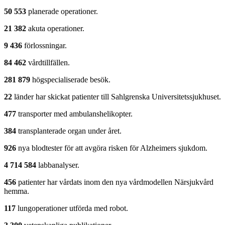
50 553
planerade operationer.
21 382
akuta operationer.
9 436
förlossningar.
84 462
vårdtillfällen.
281 879
högspecialiserade besök.
22
länder har skickat patienter till Sahlgrenska Universitetssjukhuset.
477
transporter med ambulanshelikopter.
384
transplanterade organ under året.
926
nya blodtester för att avgöra risken för Alzheimers sjukdom.
4 714 584
labbanalyser.
456
patienter har vårdats inom den nya vård­modellen Närsjukvård
hemma.
117
lungoperationer utförda med robot.