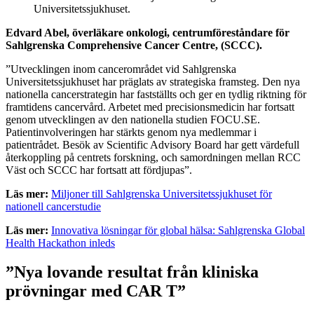
Universitetssjukhuset.
Edvard Abel, överläkare onkologi, centrumföreståndare för
Sahlgrenska Comprehensive Cancer Centre, (SCCC).
”Utvecklingen inom cancerområdet vid Sahlgrenska
Universitetssjukhuset har präglats av strategiska framsteg. Den nya
nationella cancerstrategin har fastställts och ger en tydlig riktning för
framtidens cancervård. Arbetet med precisionsmedicin har fortsatt
genom utvecklingen av den nationella studien FOCU.SE.
Patientinvolveringen har stärkts genom nya medlemmar i
patientrådet. Besök av Scientific Advisory Board har gett värdefull
återkoppling på centrets forskning, och samordningen mellan RCC
Väst och SCCC har fortsatt att fördjupas”.
Läs mer:
Miljoner till Sahlgrenska Universitetssjukhuset för
nationell cancerstudie
Läs mer:
Innovativa lösningar för global hälsa: Sahlgrenska Global
Health Hackathon inleds
”Nya lovande resultat från kliniska
prövningar med CAR T”