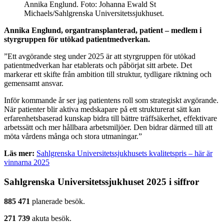
Annika Englund. Foto: Johanna Ewald St
Michaels/Sahlgrenska Universitetssjukhuset.
Annika Englund, organtransplanterad, patient – medlem i
styrgruppen för utökad patientmedverkan.
”Ett avgörande steg under 2025 är att styrgruppen för utökad
patientmedverkan har etablerats och påbörjat sitt arbete. Det
markerar ett skifte från ambition till struktur, tydligare riktning och
gemensamt ansvar.
Inför kommande år ser jag patientens roll som strategiskt avgörande.
När patienter blir aktiva medskapare på ett strukturerat sätt kan
erfarenhetsbaserad kunskap bidra till bättre träffsäkerhet, effektivare
arbetssätt och mer hållbara arbetsmiljöer. Den bidrar därmed till att
möta vårdens många och stora utmaningar.”
Läs mer:
Sahlgrenska Universitetssjukhusets kvalitetspris – här är
vinnarna 2025
Sahlgrenska Universitetssjukhuset 2025 i siffror
885 471
planerade besök.
271 739
akuta besök.