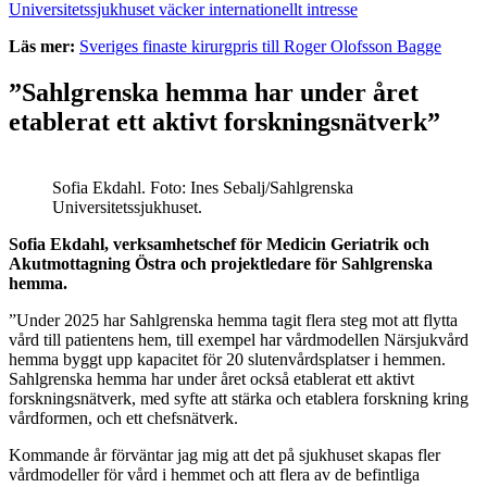
Universitetssjukhuset väcker internationellt intresse
Läs mer:
Sveriges finaste kirurgpris till Roger Olofsson Bagge
”Sahlgrenska hemma har under året
etablerat ett aktivt forskningsnätverk”
Sofia Ekdahl. Foto: Ines Sebalj/Sahlgrenska
Universitetssjukhuset.
Sofia Ekdahl, verksamhetschef för Medicin Geriatrik och
Akutmottagning Östra och projektledare för Sahlgrenska
hemma.
”Under 2025 har Sahlgrenska hemma tagit flera steg mot att flytta
vård till patientens hem, till exempel har vårdmodellen Närsjukvård
hemma byggt upp kapacitet för 20 slutenvårds­platser i hemmen.
Sahlgrenska hemma har under året också etablerat ett aktivt
forskningsnätverk, med syfte att stärka och etablera forskning kring
vårdformen, och ett chefsnätverk.
Kommande år förväntar jag mig att det på sjukhuset skapas fler
vårdmodeller för vård i hemmet och att flera av de befintliga