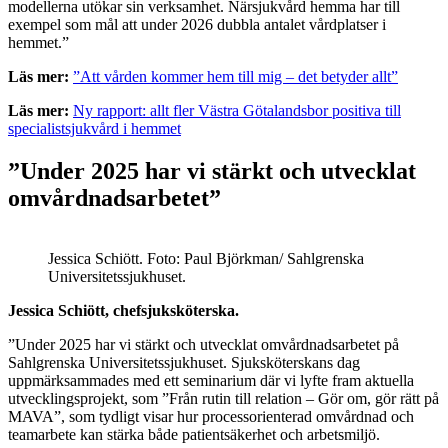
modellerna utökar sin verksamhet. Närsjukvård hemma har till
exempel som mål att under 2026 dubbla antalet vårdplatser i
hemmet.”
Läs mer:
”Att vården kommer hem till mig – det betyder allt”
Läs mer:
Ny rapport: allt fler Västra Götalandsbor positiva till
specialistsjukvård i hemmet
”Under 2025 har vi stärkt och utvecklat
omvårdnadsarbetet”
Jessica Schiött. Foto: Paul Björkman/ Sahlgrenska
Universitetssjukhuset.
Jessica Schiött, chefsjuksköterska.
”Under 2025 har vi stärkt och utvecklat omvårdnadsarbetet på
Sahlgrenska Universitetssjukhuset. Sjuksköter­skans dag
uppmärksammades med ett seminarium där vi lyfte fram aktuella
utvecklingsprojekt, som ”Från rutin till relation – Gör om, gör rätt på
MAVA”, som tydligt visar hur processorienterad omvårdnad och
teamarbete kan stärka både patientsäkerhet och arbetsmiljö.