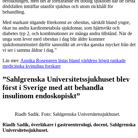
befolkningen, men det är fortfarande en dödlig sjukdom där de flesta
dödsfallen inträffar utanför sjukhus och utom räckhåll för
behandling.
Med markant stigande förekomst av obesitas, särskilt bland yngre,
ökar nu andra kardiometabola sjukdomar, som hjärtsvikt och
diabetes typ 2, och kombinationer av många andra tillstånd. När de
unga som lever med obesitas i dag blir äldre kommer
sjukdomsmönstret därför sannolikt att avvika ganska mycket från det
vi ser i samma åldrar i dag.”
Läs mer:
Annika Rosengren listas bland världens högst rankade
medicinska kvinnliga forskare
”Sahlgrenska Universitetssjukhuset blev
först i Sverige med att behandla
insulinom endoskopiskt”
Riadh Sadik. Foto: Sahlgrenska Universitetssjukhuset.
Riadh Sadik, överläkare i gastroenterologi, docent, Sahlgrenska
Universitetssjukhuset.