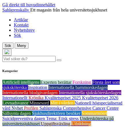
Gå direkt till huvudinnehållet
Sahlgrenskaliv
Ett magasin från hela universitetssjukhuset
Artiklar
Kontakt
Nyhetsbrev
Sök
Sök
Meny
Kategorier
Artificiell intelligens
Experten berättar
Forskning
Första året som
sjuksköterska
Inspiration
Internationella barnmorskedagen
Internationella blodgivardagen
Internationella sjuksköterskedagen
Internationellt
Krönika
Kvalitetspriset 2025
Kvalitetspriset 2026
Levnadsvanor
Minnesord
Mitt i vården
Nationell högspecialiserad
vård
Nyhet
Profilen
Sahlgrenska Comprehensive Cancer Centre
Sällsynta dagen
Sjukhusdirektören besöker
Sommarmötet
Suicidpreventiva dagen
Tema: Etisk stress
Undersköterska på
universitetssjukhuset
Uppgiftsväxling
Utbildning