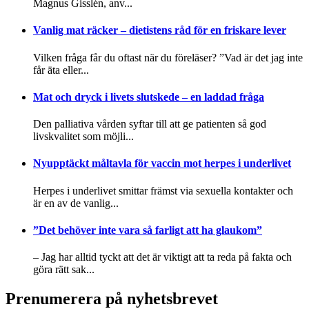
Magnus Gisslén, anv...
Vanlig mat räcker – dietistens råd för en friskare lever
Vilken fråga får du oftast när du föreläser? ”Vad är det jag inte
får äta eller...
Mat och dryck i livets slutskede – en laddad fråga
Den palliativa vården syftar till att ge patienten så god
livskvalitet som möjli...
Nyupptäckt måltavla för vaccin mot herpes i underlivet
Herpes i underlivet smittar främst via sexuella kontakter och
är en av de vanlig...
”Det behöver inte vara så farligt att ha glaukom”
– Jag har alltid tyckt att det är viktigt att ta reda på fakta och
göra rätt sak...
Prenumerera på nyhetsbrevet