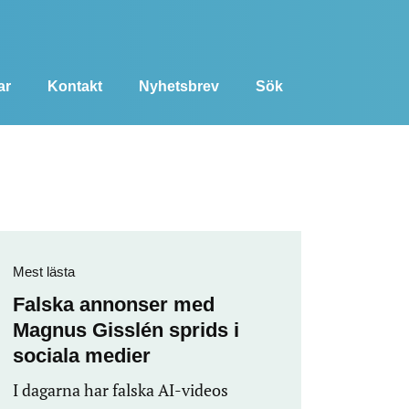
ar
Kontakt
Nyhetsbrev
Sök
Mest lästa
Falska annonser med
Magnus Gisslén sprids i
sociala medier
I dagarna har falska AI-videos