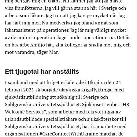
mig och gav mig en chans. Nu känner jag att jag måste
visa framfötterna. Jag vill gärna stanna här i Sverige och
arbeta som läkare. Jag tror att jag kan ge mycket när jag
har lärt mig mer. Nu medverkar jag bland annat som
läkarassistent på operationer. Jag lär mig väldigt mycket
av de andra i operationslaget under operationerna. Det är
en bra arbetsmiljö här, alla kollegor är snälla mot mig och
mot varandra, säger Mar.
Ett tjugotal har anställts
I samband med att kriget eskalerade i Ukraina den 24
februari 2021 så började ukrainska krigsflyktingar med
sjukvårdsutbildning att söka sig till Sverige och
Sahlgrenska Universitetssjukhuset. Sjukhusets enhet ”HR
Welcome Services”, som arbetar med rekryteringar av
utlandsutbildade specialistläkare och sjuksköterskor till
Sahlgrenska Universitetssjukhuset, har i samarbete med
organisationen #CareConnectWithUkraine matchat de