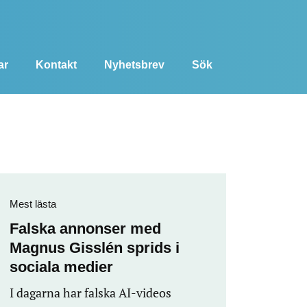
ar
Kontakt
Nyhetsbrev
Sök
Mest lästa
Falska annonser med
Magnus Gisslén sprids i
sociala medier
I dagarna har falska AI-videos