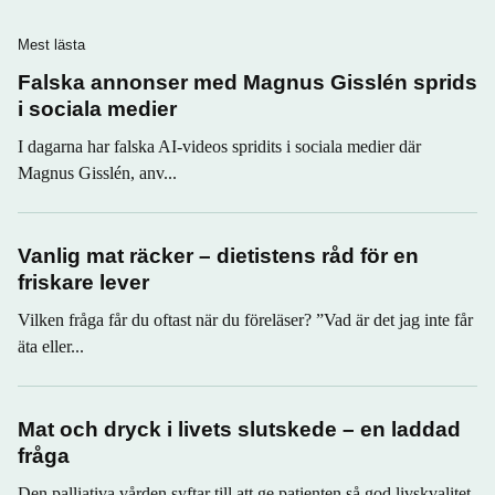
Mest lästa
Falska annonser med Magnus Gisslén sprids
i sociala medier
I dagarna har falska AI-videos spridits i sociala medier där
Magnus Gisslén, anv...
Vanlig mat räcker – dietistens råd för en
friskare lever
Vilken fråga får du oftast när du föreläser? ”Vad är det jag inte får
äta eller...
Mat och dryck i livets slutskede – en laddad
fråga
Den palliativa vården syftar till att ge patienten så god livskvalitet