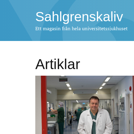
Sahlgrenskaliv
Ett magasin från hela universitetssjukhuset
Artiklar