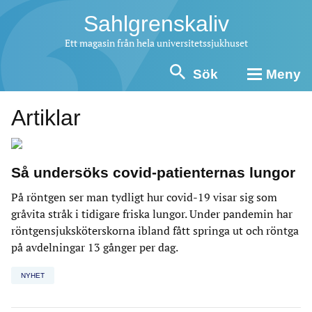
Sahlgrenskaliv
Ett magasin från hela universitetssjukhuset
Sök
Meny
Artiklar
Så undersöks covid-patienternas lungor
På röntgen ser man tydligt hur covid-19 visar sig som
gråvita stråk i tidigare friska lungor. Under pandemin har
röntgensjuksköterskorna ibland fått springa ut och röntga
på avdelningar 13 gånger per dag.
NYHET