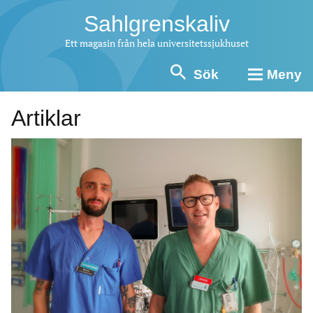
Sahlgrenskaliv
Ett magasin från hela universitetssjukhuset
Sök
Meny
Artiklar