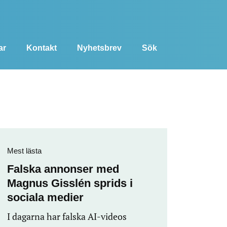
ar
Kontakt
Nyhetsbrev
Sök
Mest lästa
Falska annonser med
Magnus Gisslén sprids i
sociala medier
I dagarna har falska AI-videos