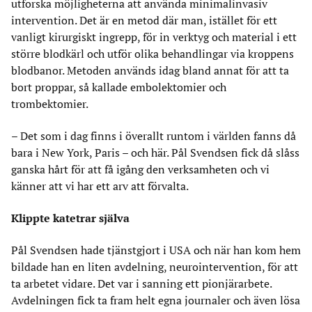
utforska möjligheterna att använda minimalinvasiv
intervention. Det är en metod där man, istället för ett
vanligt kirurgiskt ingrepp, för in verktyg och material i ett
större blodkärl och utför olika behandlingar via kroppens
blodbanor. Metoden används idag bland annat för att ta
bort proppar, så kallade embolektomier och
trombektomier.
– Det som i dag finns i överallt runtom i världen fanns då
bara i New York, Paris – och här. Pål Svendsen fick då slåss
ganska hårt för att få igång den verksamheten och vi
känner att vi har ett arv att förvalta.
Klippte katetrar själva
Pål Svendsen hade tjänstgjort i USA och när han kom hem
bildade han en liten avdelning, neurointervention, för att
ta arbetet vidare. Det var i sanning ett pionjärarbete.
Avdelningen fick ta fram helt egna journaler och även lösa