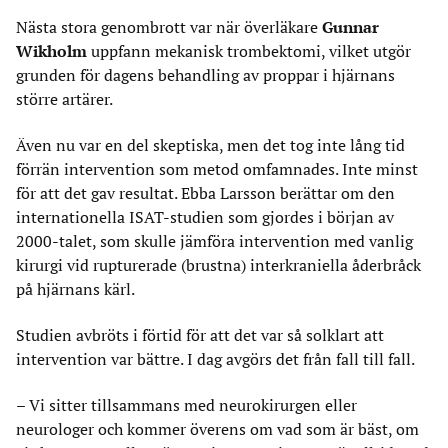
Nästa stora genombrott var när överläkare
Gunnar
Wikholm
uppfann mekanisk trombektomi, vilket utgör
grunden för dagens behandling av proppar i hjärnans
större artärer.
Även nu var en del skeptiska, men det tog inte lång tid
förrän intervention som metod omfamnades. Inte minst
för att det gav resultat. Ebba Larsson berättar om den
internationella ISAT-studien som gjordes i början av
2000-talet, som skulle jämföra intervention med vanlig
kirurgi vid rupturerade (brustna) interkraniella åderbråck
på hjärnans kärl.
Studien avbröts i förtid för att det var så solklart att
intervention var bättre. I dag avgörs det från fall till fall.
– Vi sitter tillsammans med neurokirurgen eller
neurologer och kommer överens om vad som är bäst, om