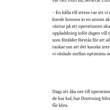
var rätt trött då, berättar Chr
– En källa till stress var att 
kunde komma in en annan akut
väntar på att operationen sku
uppladdning inför dagen vill 
som förälder förstås för att 
tankar om att det kanske inte
vi växlade mellan optimism o
Dags att åka ner till operatio
de har kul, har Drottning Silv
får köra.