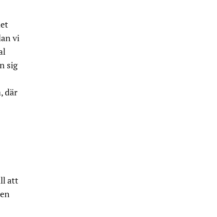
det
an vi
al
n sig
, där
l att
nen