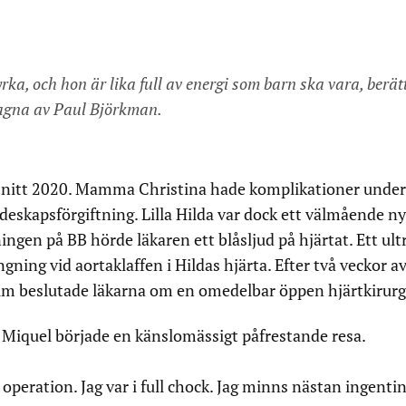
tyrka, och hon är lika full av energi som barn ska vara, ber
 tagna av Paul Björkman.
snitt 2020. Mamma Christina hade komplikationer under
deskapsförgiftning. Lilla Hilda var dock ett välmående ny
ngen på BB hörde läkaren ett blåsljud på hjärtat. Ett ult
gning vid aortaklaffen i Hildas hjärta. Efter två veckor av
um beslutade läkarna om en omedelbar öppen hjärtkirurg
 Miquel började en känslomässigt påfrestande resa.
operation. Jag var i full chock. Jag minns nästan ingentin