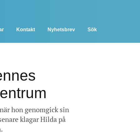
ar
Kontakt
Nyhetsbrev
Sök
hennes
centrum
l när hon genomgick sin
 senare klagar Hilda på
.