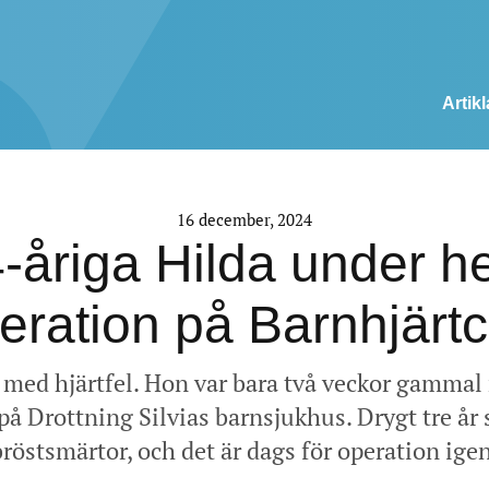
Artikl
16 december, 2024
4-åriga Hilda under 
peration på Barnhjärt
 med hjärtfel. Hon var bara två veckor gamma
på Drottning Silvias barnsjukhus. Drygt tre år
bröstsmärtor, och det är dags för operation igen