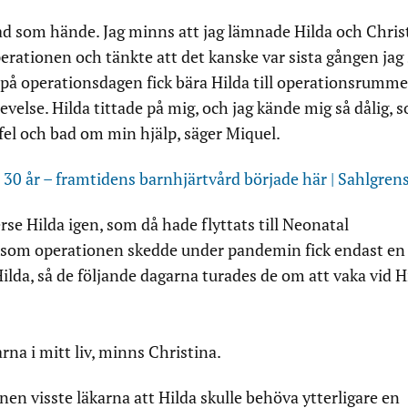
ad som hände. Jag minns att jag lämnade Hilda och Chris
erationen och tänkte att det kanske var sista gången jag
g på operationsdagen fick bära Hilda till operationsrumme
evelse. Hilda tittade på mig, och jag kände mig så dålig, 
fel och bad om min hjälp, säger Miquel.
30 år – framtidens barnhjärtvård började här | Sahlgrens
erse Hilda igen, som då hade flyttats till Neonatal
ersom operationen skedde under pandemin fick endast en
ilda, så de följande dagarna turades de om att vaka vid H
rna i mitt liv, minns Christina.
nen visste läkarna att Hilda skulle behöva ytterligare en