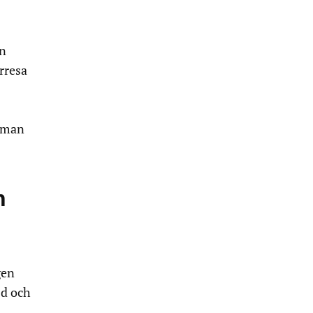
en
rresa
t man
n
gen
jd och