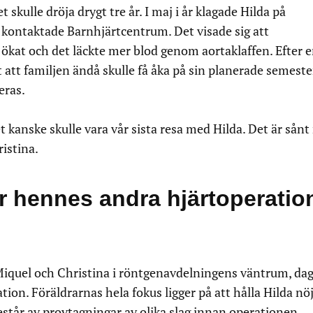
 skulle dröja drygt tre år. I maj i år klagade Hilda på
 kontaktade Barnhjärtcentrum. Det visade sig att
 ökat och det läckte mer blod genom aortaklaffen. Efter 
 att familjen ändå skulle få åka på sin planerade semeste
eras.
t kanske skulle vara vår sista resa med Hilda. Det är sån
ristina.
er hennes andra hjärtoperatio
 Miquel och Christina i röntgenavdelningens väntrum, da
ion. Föräldrarnas hela fokus ligger på att hålla Hilda nö
står av provtagningar av olika slag innan operationen.