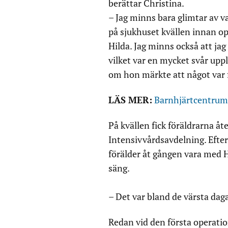
berättar Christina.
– Jag minns bara glimtar av v
på sjukhuset kvällen innan op
Hilda. Jag minns också att ja
vilket var en mycket svår uppl
om hon märkte att något var 
LÄS MER:
Barnhjärtcentrum 
På kvällen fick föräldrarna åt
Intensivvårdsavdelning. Eft
förälder åt gången vara med H
säng.
– Det var bland de värsta daga
Redan vid den första operatio