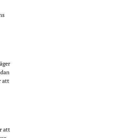
ns
säger
idan
 att
r att