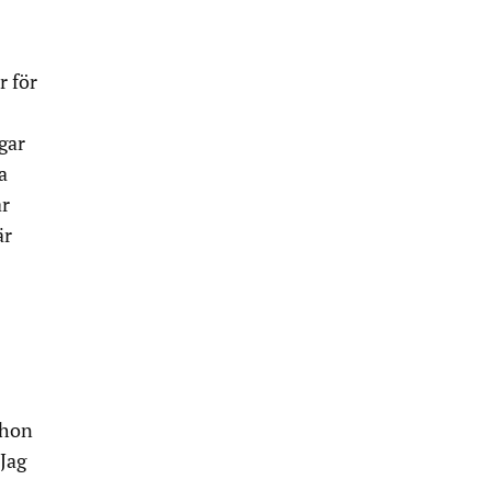
r för
gar
a
år
är
 hon
 Jag