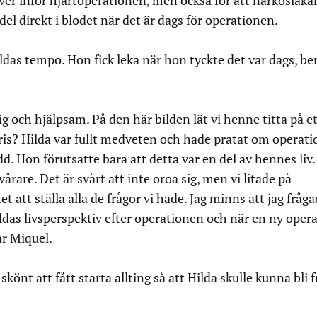
er inför hjärtoperationen, men också för att narkosläka
l direkt i blodet när det är dags för operationen.
ldas tempo. Hon fick leka när hon tyckte det var dags, be
g och hjälpsam. På den här bilden lät vi henne titta på e
is? Hilda var fullt medveten och hade pratat om operat
dd. Hon förutsatte bara att detta var en del av hennes liv.
årare. Det är svårt att inte oroa sig, men vi litade på
t att ställa alla de frågor vi hade. Jag minns att jag fråg
das livsperspektiv efter operationen och när en ny oper
ar Miquel.
 skönt att fått starta allting så att Hilda skulle kunna bli f