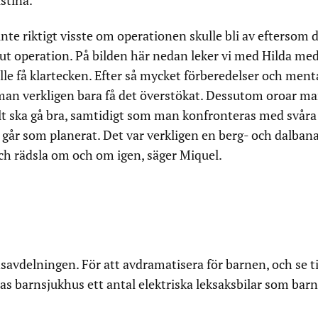
istina.
vi inte riktigt visste om operationen skulle bli av eftersom 
 operation. På bilden här nedan leker vi med Hilda med
lle få klartecken. Efter så mycket förberedelser och ment
man verkligen bara få det överstökat. Dessutom oroar ma
allt ska gå bra, samtidigt som man konfronteras med svåra
 går som planerat. Det var verkligen en berg- och dalbana
ch rädsla om och om igen, säger Miquel.
nsavdelningen. För att avdramatisera för barnen, och se til
ias barnsjukhus ett antal elektriska leksaksbilar som bar