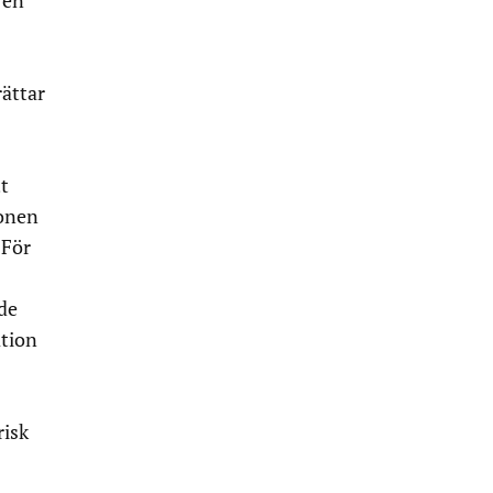
ren
rättar
tt
ionen
 För
ade
ation
risk