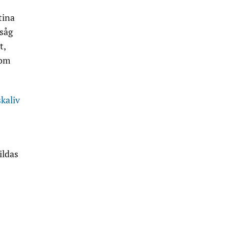
tina
 såg
t,
som
kaliv
ildas