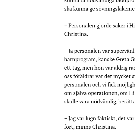
kunna ta nödvändiga blodprov
ska kunna ge sövningsläkemede
– Personalen gjorde saker i Hi
Christina.
– Ja personalen var supervänli
barnprogram, kanske Greta Gr
ett tag, men hon var aldrig rä
oss föräldrar var det mycket sv
personalen och vi fick möjlighe
om själva operationen, om Hil
skulle vara nödvändig, berätt
– Jag var lugn faktiskt, det var
fort, minns Christina.