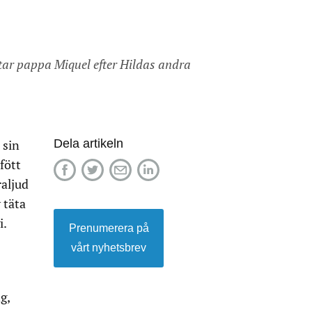
ättar pappa Miquel efter Hildas andra
Dela artikeln
 sin
fött
raljud
 täta
i.
Prenumerera på
vårt nyhetsbrev
g,