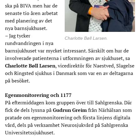
ska på BIVA men har de
senaste tio åren arbetat
med planering av det
nya barnsjukhuset.
– Jag tycker
Charlotte Bøll Larsen.
rundvandringen i nya
barnsjukhuset var mycket intressant. Särskilt om hur de
involverade patienterna i utformningen av sjukhuset, sa
Charlotte Bøll Larsen
, vicedirektör för Naestved, Slagelse
och Ringsted sjukhus i Danmark som var en av deltagarna
på besöket.
Egenmonitorering och 1177
På eftermiddagen kom gruppen över till Sahlgrenska. Där
fick de dels lyssna på
Gudrun Greim
från Närhälsan som
pratade om egenmonitorering och första linjens digitala
vård, dels på verksamhet Neurosjukvård på Sahlgrenska
Universitetssjukhuset.