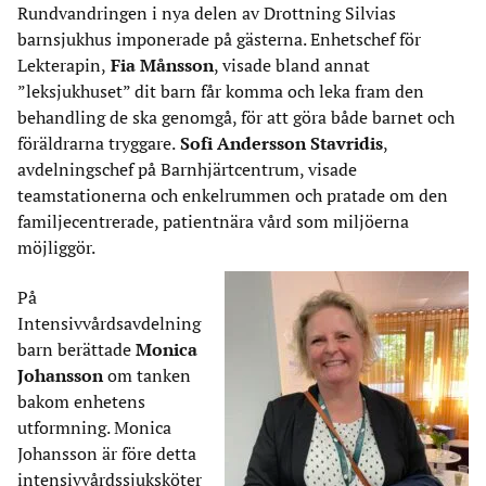
Rundvandringen i nya delen av Drottning Silvias
barnsjukhus imponerade på gästerna. Enhetschef för
Lekterapin,
Fia Månsson
, visade bland annat
”leksjukhuset” dit barn får komma och leka fram den
behandling de ska genomgå, för att göra både barnet och
föräldrarna tryggare.
Sofi Andersson Stavridis
,
avdelningschef på Barnhjärtcentrum, visade
teamstationerna och enkelrummen och pratade om den
familjecentrerade, patientnära vård som miljöerna
möjliggör.
På
Intensivvårdsavdelning
barn berättade
Monica
Johansson
om tanken
bakom enhetens
utformning. Monica
Johansson är före detta
intensivvårdssjuksköter