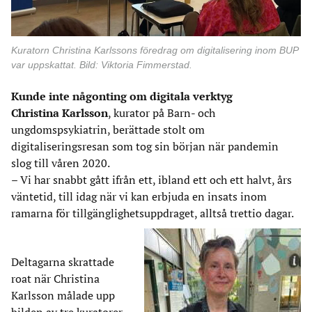
Kuratorn Christina Karlssons föredrag om digitalisering inom BUP
var uppskattat. Bild: Viktoria Fimmerstad.
Kunde inte någonting om digitala verktyg
Christina Karlsson
, kurator på Barn- och
ungdomspsykiatrin, berättade stolt om
digitaliseringsresan som tog sin början när pandemin
slog till våren 2020.
– Vi har snabbt gått ifrån ett, ibland ett och ett halvt, års
väntetid, till idag när vi kan erbjuda en insats inom
ramarna för tillgänglighetsuppdraget, alltså trettio dagar.
Deltagarna skrattade
roat när Christina
Karlsson målade upp