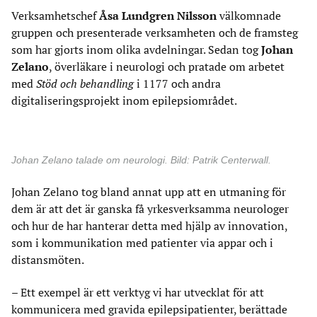
Verksamhetschef
Åsa Lundgren Nilsson
välkomnade
gruppen och presenterade verksamheten och de framsteg
som har gjorts inom olika avdelningar. Sedan tog
Johan
Zelano
, överläkare i neurologi och pratade om arbetet
med
Stöd och behandling
i 1177 och andra
digitaliseringsprojekt inom epilepsiområdet.
Johan Zelano talade om neurologi. Bild: Patrik Centerwall.
Johan Zelano tog bland annat upp att en utmaning för
dem är att det är ganska få yrkesverksamma neurologer
och hur de har hanterar detta med hjälp av innovation,
som i kommunikation med patienter via appar och i
distansmöten.
– Ett exempel är ett verktyg vi har utvecklat för att
kommunicera med gravida epilepsipatienter, berättade