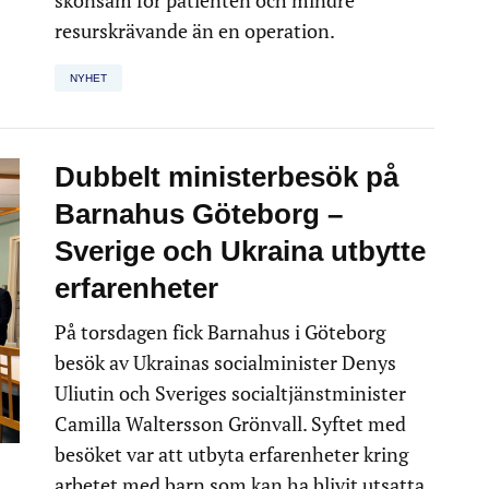
skonsam för patienten och mindre
resurskrävande än en operation.
NYHET
Dubbelt ministerbesök på
Barnahus Göteborg –
Sverige och Ukraina utbytte
erfarenheter
På torsdagen fick Barnahus i Göteborg
besök av Ukrainas socialminister Denys
Uliutin och Sveriges socialtjänstminister
Camilla Waltersson Grönvall. Syftet med
besöket var att utbyta erfarenheter kring
arbetet med barn som kan ha blivit utsatta