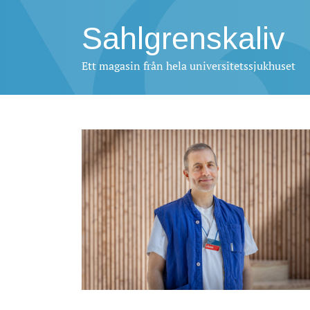
Sahlgrenskaliv
Ett magasin från hela universitetssjukhuset