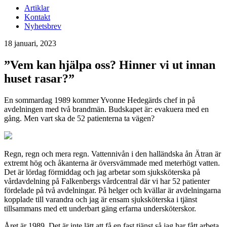
Artiklar
Kontakt
Nyhetsbrev
18 januari, 2023
”Vem kan hjälpa oss? Hinner vi ut innan
huset rasar?”
En sommardag 1989 kommer Yvonne Hedegärds chef in på
avdelningen med två brandmän. Budskapet är: evakuera med en
gång. Men vart ska de 52 patienterna ta vägen?
Regn, regn och mera regn. Vattennivån i den halländska ån Ätran är
extremt hög och åkanterna är översvämmade med meterhögt vatten.
Det är lördag förmiddag och jag arbetar som sjuksköterska på
vårdavdelning på Falkenbergs vårdcentral där vi har 52 patienter
fördelade på två avdelningar. På helger och kvällar är avdelningarna
kopplade till varandra och jag är ensam sjuksköterska i tjänst
tillsammans med ett underbart gäng erfarna undersköterskor.
Året är 1989. Det är inte lätt att få en fast tjänst så jag har fått arbeta