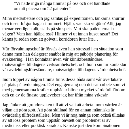
”Vi hade inga många timmar på oss och det handlade
om att placera om 52 patienter”
Mina medarbetare och jag samlas på expeditionen, tankarna snurrar
och tusen frågor haglar i rummet. Hjälp, vad ska vi göra? Allt, jag
menar verkligen allt, ställs på sin spets. Vart ska patienterna ta
vägen? Vem kan hjälpa oss? Hinner vi ut innan huset rasar? Det
känns ju redan som att golvet i korridoren lutar lite…
Vår förvaltningschef är förstås även han stressad i en situation som
denna men han delegerar snabbt åt mig att påbörja planering för
evakuering. Han kontaktar även vår klinikföreståndare,
motsvarighet till dagens verksamhetschef, och hon i sin tur kontaktar
vår avdelningsföreståndare, motsvarighet till dagens vårdenhetschef.
Inom loppet av någon timma finns dessa båda samt vår överläkare
på plats på avdelningen. Det engagemang och det samarbete som vi
med gemensamma krafter uppbådar blir en mycket värdefull lärdom
och en av de finaste upplevelser jag har ifrån mina yrkesår.
Jag tänker att grundorsaken till att vi valt att arbeta inom vården är
viljan att göra gott. Att göra skillnad för en annan människa är
ovärderlig tillfredsställelse. Men vi är nog många som också tilltalas
av att lösa problem som uppstår, oavsett om problemet är av
medicinsk eller praktisk karaktär. Kanske just den kombinationen