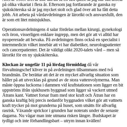
på olika vikariat i flera år. Eftersom jag fortfarande är ganska ny
sjuksköterska så är jag mycket stolt och glad över att ha fått detta
jobb. Att arbeta på vårdavdelningen är lärorikt och ansvarsfullt, den
är som ett litet minisjukhus.
Operationsavdelningens 4 salar fördelas mellan kirurgi, gynekologi
och öron, visserligen enklare ingrepp, men det gör att vi alltid har
nyopererade att bevaka. På avdelningen finns också en specialist i
internmedicin vilket innebär att vi har diabetiker, neurologpatienter
och cancerpatienter. Det är väldigt olikt 2020-talets vård – men så
lärorikt för en ny sjuksköterska.
Klockan är ungefär 11 på lördag förmiddag
då vår
förvaltningschef kliver in på avdelningen tillsammans med två
brandmän. De berättar att det är en mycket allvarlig situation som
håller på att utvecklas på grund av de stora vattenvolymerna. Man
måste öppna luckorna i dammen vid kraftstationen som ligger en bit
uppströms ifrån sjukhusets byggnad som ligger så vackert utmed
Ätrans kant. Vattnet forsar fram med stor kraft och Ätran har en
ganska kraftig böj precis nedanför byggnaden vilket gör att vattnets
kraft trycker på mot grunderna på huset, som utsätts för allvarlig
rasrisk. Växande sprickor i grunden har noterats under de senaste
dagarna. Nu vågar man inte utmana risken längre. Budskapet är
tydligt och inte förhandlingsbart – utrym innan kvällen!