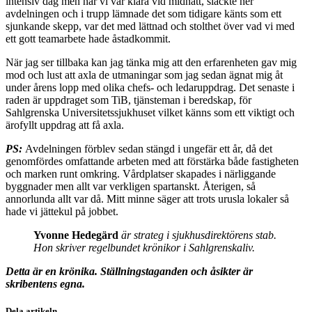
intensiv dag men när vi var klara vid midnatt, släckte ner
avdelningen och i trupp lämnade det som tidigare känts som ett
sjunkande skepp, var det med lättnad och stolthet över vad vi med
ett gott teamarbete hade åstadkommit.
När jag ser tillbaka kan jag tänka mig att den erfarenheten gav mig
mod och lust att axla de utmaningar som jag sedan ägnat mig åt
under årens lopp med olika chefs- och ledaruppdrag. Det senaste i
raden är uppdraget som TiB, tjänsteman i beredskap, för
Sahlgrenska Universitetssjukhuset vilket känns som ett viktigt och
ärofyllt uppdrag att få axla.
PS:
Avdelningen förblev sedan stängd i ungefär ett år, då det
genomfördes omfattande arbeten med att förstärka både fastigheten
och marken runt omkring. Vårdplatser skapades i närliggande
byggnader men allt var verkligen spartanskt. Återigen, så
annorlunda allt var då. Mitt minne säger att trots urusla lokaler så
hade vi jättekul på jobbet.
Yvonne Hedegärd
är strateg i sjukhusdirektörens stab.
Hon skriver regelbundet krönikor i Sahlgrenskaliv.
Detta är en krönika. Ställningstaganden och åsikter är
skribentens egna.
Dela artikeln