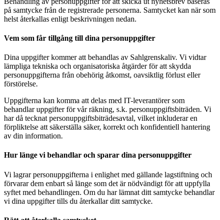
Behandling av personuppgifter för att skicka ut nyhetsbrev baseras
på samtycke från de registrerade personerna. Samtycket kan när som
helst återkallas enligt beskrivningen nedan.
Vem som får tillgång till dina personuppgifter
Dina uppgifter kommer att behandlas av Sahlgrenskaliv. Vi vidtar
lämpliga tekniska och organisatoriska åtgärder för att skydda
personuppgifterna från obehörig åtkomst, oavsiktlig förlust eller
förstörelse.
Uppgifterna kan komma att delas med IT-leverantörer som
behandlar uppgifter för vår räkning, s.k. personuppgiftsbiträden. Vi
har då tecknat personuppgiftsbiträdesavtal, vilket inkluderar en
förpliktelse att säkerställa säker, korrekt och konfidentiell hantering
av din information.
Hur länge vi behandlar och sparar dina personuppgifter
Vi lagrar personuppgifterna i enlighet med gällande lagstiftning och
förvarar dem enbart så länge som det är nödvändigt för att uppfylla
syftet med behandlingen. Om du har lämnat ditt samtycke behandlar
vi dina uppgifter tills du återkallar ditt samtycke.