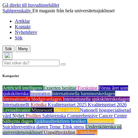
Gå direkt till huvudinnehållet
Sahlgrenskaliv
Ett magasin från hela universitetssjukhuset
Artiklar
Kontakt
Nyhetsbrev
Sök
Sök
Meny
Kategorier
Artificiell intelligens
Experten berättar
Forskning
Första året som
sjuksköterska
Inspiration
Internationella barnmorskedagen
Internationella blodgivardagen
Internationella sjuksköterskedagen
Internationellt
Krönika
Kvalitetspriset 2025
Kvalitetspriset 2026
Levnadsvanor
Minnesord
Mitt i vården
Nationell högspecialiserad
vård
Nyhet
Profilen
Sahlgrenska Comprehensive Cancer Centre
Sällsynta dagen
Sjukhusdirektören besöker
Sommarmötet
Suicidpreventiva dagen
Tema: Etisk stress
Undersköterska på
universitetssjukhuset
Uppgiftsväxling
Utbildning