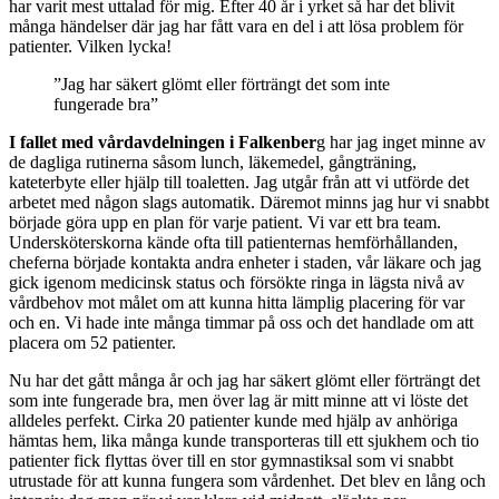
har varit mest uttalad för mig. Efter 40 år i yrket så har det blivit
många händelser där jag har fått vara en del i att lösa problem för
patienter. Vilken lycka!
”Jag har säkert glömt eller förträngt det som inte
fungerade bra”
I fallet med vårdavdelningen i Falkenber
g har jag inget minne av
de dagliga rutinerna såsom lunch, läkemedel, gångträning,
kateterbyte eller hjälp till toaletten. Jag utgår från att vi utförde det
arbetet med någon slags automatik. Däremot minns jag hur vi snabbt
började göra upp en plan för varje patient. Vi var ett bra team.
Undersköterskorna kände ofta till patienternas hemförhållanden,
cheferna började kontakta andra enheter i staden, vår läkare och jag
gick igenom medicinsk status och försökte ringa in lägsta nivå av
vårdbehov mot målet om att kunna hitta lämplig placering för var
och en. Vi hade inte många timmar på oss och det handlade om att
placera om 52 patienter.
Nu har det gått många år och jag har säkert glömt eller förträngt det
som inte fungerade bra, men över lag är mitt minne att vi löste det
alldeles perfekt. Cirka 20 patienter kunde med hjälp av anhöriga
hämtas hem, lika många kunde transporteras till ett sjukhem och tio
patienter fick flyttas över till en stor gymnastiksal som vi snabbt
utrustade för att kunna fungera som vårdenhet. Det blev en lång och