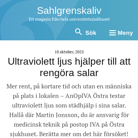
Sahlgrenskaliv
Ett magasin från hela universitetssjukhuset
Sök
Meny
10 oktober, 2023
Ultraviolett ljus hjälper till att
rengöra salar
Mer rent, på kortare tid och utan en människa
på plats i lokalen – AnOpIVA Östra testar
ultraviolett ljus som städhjälp i sina salar.
Hallå där Martin Jonsson, du är ansvarig för
medicinsk teknik på postop IVA på Östra
sjukhuset. Berätta mer om det här försöket!