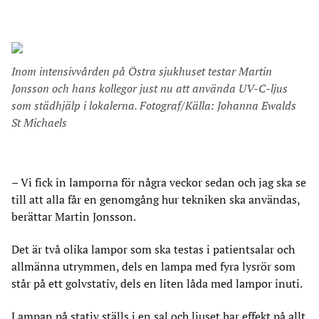
Inom intensivvården på Östra sjukhuset testar Martin
Jonsson och hans kollegor just nu att använda UV-C-ljus
som städhjälp i lokalerna. Fotograf/Källa: Johanna Ewalds
St Michaels
– Vi fick in lamporna för några veckor sedan och jag ska se
till att alla får en genomgång hur tekniken ska användas,
berättar Martin Jonsson.
Det är två olika lampor som ska testas i patientsalar och
allmänna utrymmen, dels en lampa med fyra lysrör som
står på ett golvstativ, dels en liten låda med lampor inuti.
Lampan på stativ ställs i en sal och ljuset har effekt på allt