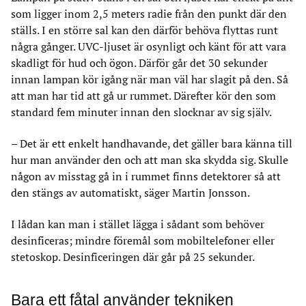
som ligger inom 2,5 meters radie från den punkt där den
ställs. I en större sal kan den därför behöva flyttas runt
några gånger. UVC-ljuset är osynligt och känt för att vara
skadligt för hud och ögon. Därför går det 30 sekunder
innan lampan kör igång när man väl har slagit på den. Så
att man har tid att gå ur rummet. Därefter kör den som
standard fem minuter innan den slocknar av sig själv.
– Det är ett enkelt handhavande, det gäller bara känna till
hur man använder den och att man ska skydda sig. Skulle
någon av misstag gå in i rummet finns detektorer så att
den stängs av automatiskt, säger Martin Jonsson.
I lådan kan man i stället lägga i sådant som behöver
desinficeras; mindre föremål som mobiltelefoner eller
stetoskop. Desinficeringen där går på 25 sekunder.
Bara ett fåtal använder tekniken