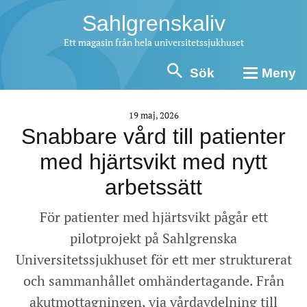
Sahlgrenskaliv
Ett magasin från hela universitetssjukhuset
Sök
Meny
19 maj, 2026
Snabbare vård till patienter
med hjärtsvikt med nytt
arbetssätt
För patienter med hjärtsvikt pågår ett
pilotprojekt på Sahlgrenska
Universitetssjukhuset för ett mer strukturerat
och sammanhållet omhändertagande. Från
akutmottagningen, via vårdavdelning till