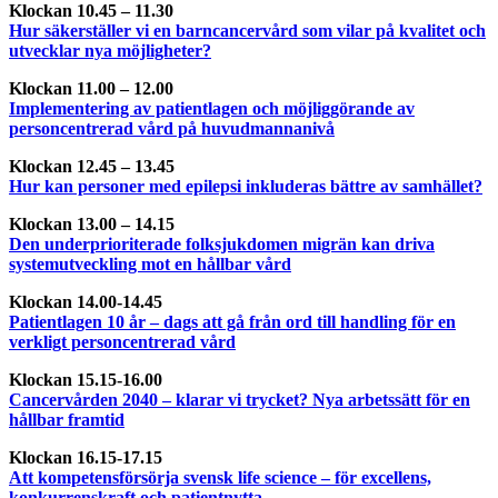
Klockan 10.45 – 11.30
Hur säkerställer vi en barncancervård som vilar på kvalitet och
utvecklar nya möjligheter?
Klockan 11.00 – 12.00
Implementering av patientlagen och möjliggörande av
personcentrerad vård på huvudmannanivå
Klockan 12.45 – 13.45
Hur kan personer med epilepsi inkluderas bättre av samhället?
Klockan 13.00 – 14.15
Den underprioriterade folksjukdomen migrän kan driva
systemutveckling mot en hållbar vård
Klockan 14.00-14.45
Patientlagen 10 år – dags att gå från ord till handling för en
verkligt personcentrerad vård
Klockan 15.15-16.00
Cancervården 2040 – klarar vi trycket? Nya arbetssätt för en
hållbar framtid
Klockan 16.15-17.15
Att kompetensförsörja svensk life science – för excellens,
konkurrenskraft och patientnytta