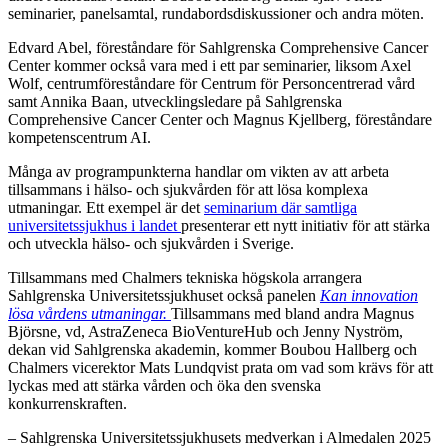
seminarier, panelsamtal, rundabordsdiskussioner och andra möten.
Edvard Abel, föreståndare för Sahlgrenska Comprehensive Cancer
Center kommer också vara med i ett par seminarier, liksom Axel
Wolf, centrumföreståndare för Centrum för Personcentrerad vård
samt Annika Baan, utvecklingsledare på Sahlgrenska
Comprehensive Cancer Center och Magnus Kjellberg, föreståndare
kompetenscentrum AI.
Många av programpunkterna handlar om vikten av att arbeta
tillsammans i hälso- och sjukvården för att lösa komplexa
utmaningar. Ett exempel är det
seminarium där samtliga
universitetssjukhus i landet
presenterar ett nytt initiativ för att stärka
och utveckla hälso- och sjukvården i Sverige.
Tillsammans med Chalmers tekniska högskola arrangera
Sahlgrenska Universitetssjukhuset också panelen
Kan innovation
lösa vårdens utmaningar.
Tillsammans med bland andra Magnus
Björsne, vd, AstraZeneca BioVentureHub och Jenny Nyström,
dekan vid Sahlgrenska akademin, kommer Boubou Hallberg och
Chalmers vicerektor Mats Lundqvist prata om vad som krävs för att
lyckas med att stärka vården och öka den svenska
konkurrenskraften.
– Sahlgrenska Universitetssjukhusets medverkan i Almedalen 2025