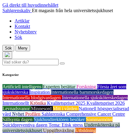
Gå direkt till huvudinnehållet
Sahlgrenskaliv
Ett magasin från hela universitetssjukhuset
Artiklar
Kontakt
Nyhetsbrev
Sök
Sök
Meny
Kategorier
Artificiell intelligens
Experten berättar
Forskning
Första året som
sjuksköterska
Inspiration
Internationella barnmorskedagen
Internationella blodgivardagen
Internationella sjuksköterskedagen
Internationellt
Krönika
Kvalitetspriset 2025
Kvalitetspriset 2026
Levnadsvanor
Minnesord
Mitt i vården
Nationell högspecialiserad
vård
Nyhet
Profilen
Sahlgrenska Comprehensive Cancer Centre
Sällsynta dagen
Sjukhusdirektören besöker
Sommarmötet
Suicidpreventiva dagen
Tema: Etisk stress
Undersköterska på
universitetssjukhuset
Uppgiftsväxling
Utbildning