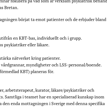
nar fokusera på vad som är verksam psykiatrisk behand
as Bretan.
gningen börjat ta emot patienter och de erbjuder bland
tifrån en KBT-bas, individuellt och i grupp.
 psykiatriker eller läkare.
stärka nätverket kring patienter.
ill vårdgrannar, myndigheter och LSS-personal/boende.
tförmedlad KBT) planeras för.
er, arbetsterapeut, kurator, läkare/psykiatriker och
ts. Samtliga i teamet har en specialiserad kunskap inom
tta den enda mottagningen i Sverige med denna specifika