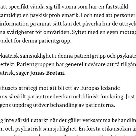
t specifikt vända sig till vuxna som har en fastställd
mtidigt en psykisk problematik. I och med att persone
information på annat sätt kan det påverka hur de uttryc
ina svårigheter för omvärlden. Syftet med en egen motta
andet för denna patientgrupp.
ykiatrisk samsjuklighet i denna patientgrupp och psykiatr
ffekt. Patientgruppen har generellt svårare att få tillgång
atrisk, säger
Jonas Bretan
.
khusets strategi mot att bli ett av Europas ledande
s särskilt patientmedverkan och klinisk forskning. Just
ngens uppdrag utöver behandling av patienterna.
g inte särskilt starkt när det gäller verksamma behandli
 och psykiatrisk samsjuklighet. En första etikansökan ä