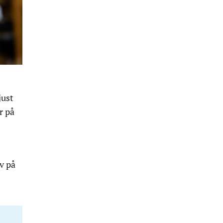
just
r på
v på