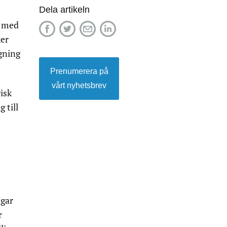
Dela artikeln
r med
ker
gning
Prenumerera på
vårt nyhetsbrev
isk
 till
ngar
r