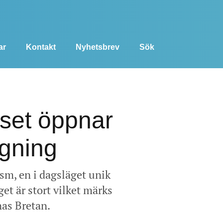
ar
Kontakt
Nyhetsbrev
Sök
uset öppnar
agning
sm, en i dagsläget unik
t är stort vilket märks
nas Bretan.