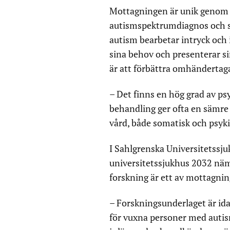
Mottagningen är unik genom at
autismspektrumdiagnos och sa
autism bearbetar intryck och 
sina behov och presenterar s
är att förbättra omhändertag
– Det finns en hög grad av ps
behandling ger ofta en sämre e
vård, både somatisk och psyki
I Sahlgrenska Universitetssju
universitetssjukhus 2032 nämn
forskning är ett av mottagni
– Forskningsunderlaget är ida
för vuxna personer med autism