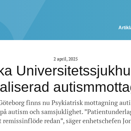
Artikl
2 april, 2025
a Universitetssjukh
aliserad autismmott
Göteborg finns nu Psykiatrisk mottagning auti
å autism och samsjuklighet. ”Patientunderlage
t remissinflöde redan”, säger enhetschefen Jo