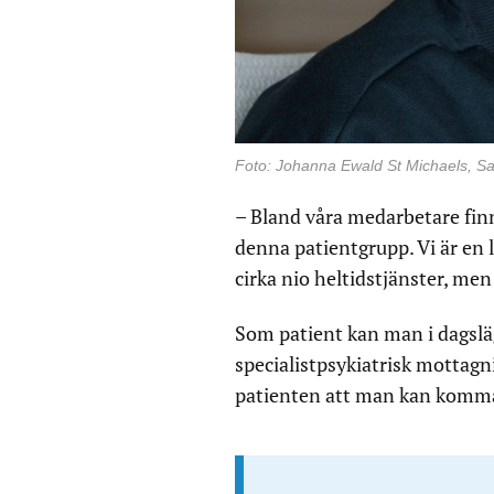
Foto: Johanna Ewald St Michaels, Sa
– Bland våra medarbetare finn
denna patientgrupp. Vi är en 
cirka nio heltidstjänster, me
Som patient kan man i dagslä
specialistpsykiatrisk mottagn
patienten att man kan komma 