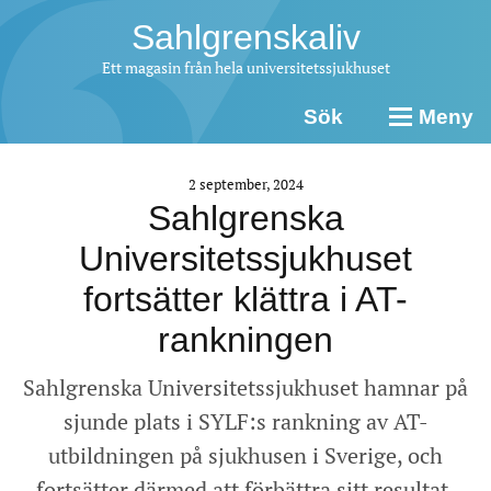
Sahlgrenskaliv
Ett magasin från hela universitetssjukhuset
Sök
Meny
2 september, 2024
Sahlgrenska
Universitetssjukhuset
fortsätter klättra i AT-
rankningen
Sahlgrenska Universitetssjukhuset hamnar på
sjunde plats i SYLF:s rankning av AT-
utbildningen på sjukhusen i Sverige, och
fortsätter därmed att förbättra sitt resultat.