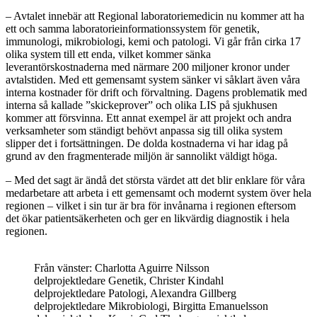
– Avtalet innebär att Regional laboratoriemedicin nu kommer att ha
ett och samma laboratorieinformationssystem för genetik,
immunologi, mikrobiologi, kemi och patologi. Vi går från cirka 17
olika system till ett enda, vilket kommer sänka
leverantörskostnaderna med närmare 200 miljoner kronor under
avtalstiden. Med ett gemensamt system sänker vi såklart även våra
interna kostnader för drift och förvaltning. Dagens problematik med
interna så kallade ”skickeprover” och olika LIS på sjukhusen
kommer att försvinna. Ett annat exempel är att projekt och andra
verksamheter som ständigt behövt anpassa sig till olika system
slipper det i fortsättningen. De dolda kostnaderna vi har idag på
grund av den fragmenterade miljön är sannolikt väldigt höga.
– Med det sagt är ändå det största värdet att det blir enklare för våra
medarbetare att arbeta i ett gemensamt och modernt system över hela
regionen – vilket i sin tur är bra för invånarna i regionen eftersom
det ökar patientsäkerheten och ger en likvärdig diagnostik i hela
regionen.
Från vänster: Charlotta Aguirre Nilsson
delprojektledare Genetik, Christer Kindahl
delprojektledare Patologi, Alexandra Gillberg
delprojektledare Mikrobiologi, Birgitta Emanuelsson