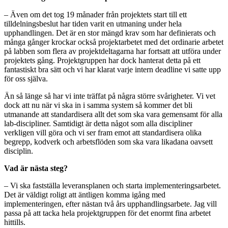
– Även om det tog 19 månader från projektets start till ett
tilldelningsbeslut har tiden varit en utmaning under hela
upphandlingen. Det är en stor mängd krav som har definierats och
många gånger krockar också projektarbetet med det ordinarie arbetet
på labben som flera av projektdeltagarna har fortsatt att utföra under
projektets gång. Projektgruppen har dock hanterat detta på ett
fantastiskt bra sätt och vi har klarat varje intern deadline vi satte upp
för oss själva.
Än så länge så har vi inte träffat på några större svårigheter. Vi vet
dock att nu när vi ska in i samma system så kommer det bli
utmanande att standardisera allt det som ska vara gemensamt för alla
lab-discipliner. Samtidigt är detta något som alla discipliner
verkligen vill göra och vi ser fram emot att standardisera olika
begrepp, kodverk och arbetsflöden som ska vara likadana oavsett
disciplin.
Vad är nästa steg?
– Vi ska fastställa leveransplanen och starta implementeringsarbetet.
Det är väldigt roligt att äntligen komma igång med
implementeringen, efter nästan två års upphandlingsarbete. Jag vill
passa på att tacka hela projektgruppen för det enormt fina arbetet
hittills.