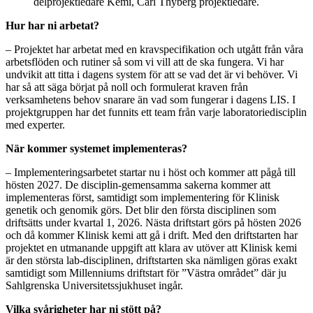
delprojektledare Kemi, Carl Thyberg projektledare.
Hur har ni arbetat?
– Projektet har arbetat med en kravspecifikation och utgått från våra
arbetsflöden och rutiner så som vi vill att de ska fungera. Vi har
undvikit att titta i dagens system för att se vad det är vi behöver. Vi
har så att säga börjat på noll och formulerat kraven från
verksamhetens behov snarare än vad som fungerar i dagens LIS. I
projektgruppen har det funnits ett team från varje laboratoriedisciplin
med experter.
När kommer systemet implementeras?
– Implementeringsarbetet startar nu i höst och kommer att pågå till
hösten 2027. De disciplin-gemensamma sakerna kommer att
implementeras först, samtidigt som implementering för Klinisk
genetik och genomik görs. Det blir den första disciplinen som
driftsätts under kvartal 1, 2026. Nästa driftstart görs på hösten 2026
och då kommer Klinisk kemi att gå i drift. Med den driftstarten har
projektet en utmanande uppgift att klara av utöver att Klinisk kemi
är den största lab-disciplinen, driftstarten ska nämligen göras exakt
samtidigt som Millenniums driftstart för ”Västra området” där ju
Sahlgrenska Universitetssjukhuset ingår.
Vilka svårigheter har ni stött på?