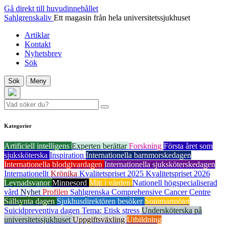
Gå direkt till huvudinnehållet
Sahlgrenskaliv
Ett magasin från hela universitetssjukhuset
Artiklar
Kontakt
Nyhetsbrev
Sök
Sök
Meny
Kategorier
Artificiell intelligens
Experten berättar
Forskning
Första året som
sjuksköterska
Inspiration
Internationella barnmorskedagen
Internationella blodgivardagen
Internationella sjuksköterskedagen
Internationellt
Krönika
Kvalitetspriset 2025
Kvalitetspriset 2026
Levnadsvanor
Minnesord
Mitt i vården
Nationell högspecialiserad
vård
Nyhet
Profilen
Sahlgrenska Comprehensive Cancer Centre
Sällsynta dagen
Sjukhusdirektören besöker
Sommarmötet
Suicidpreventiva dagen
Tema: Etisk stress
Undersköterska på
universitetssjukhuset
Uppgiftsväxling
Utbildning