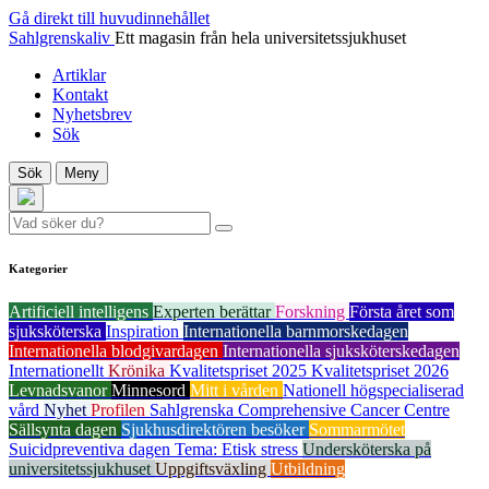
Gå direkt till huvudinnehållet
Sahlgrenskaliv
Ett magasin från hela universitetssjukhuset
Artiklar
Kontakt
Nyhetsbrev
Sök
Sök
Meny
Kategorier
Artificiell intelligens
Experten berättar
Forskning
Första året som
sjuksköterska
Inspiration
Internationella barnmorskedagen
Internationella blodgivardagen
Internationella sjuksköterskedagen
Internationellt
Krönika
Kvalitetspriset 2025
Kvalitetspriset 2026
Levnadsvanor
Minnesord
Mitt i vården
Nationell högspecialiserad
vård
Nyhet
Profilen
Sahlgrenska Comprehensive Cancer Centre
Sällsynta dagen
Sjukhusdirektören besöker
Sommarmötet
Suicidpreventiva dagen
Tema: Etisk stress
Undersköterska på
universitetssjukhuset
Uppgiftsväxling
Utbildning