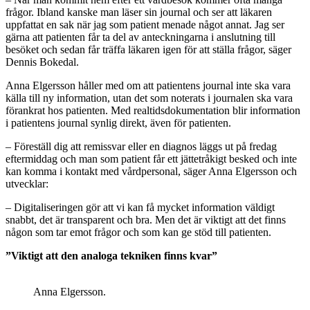
frågor. Ibland kanske man läser sin journal och ser att läkaren
uppfattat en sak när jag som patient menade något annat. Jag ser
gärna att patienten får ta del av anteckningarna i anslutning till
besöket och sedan får träffa läkaren igen för att ställa frågor, säger
Dennis Bokedal.
Anna Elgersson håller med om att patientens journal inte ska vara
källa till ny information, utan det som noterats i journalen ska vara
förankrat hos patienten. Med realtidsdokumentation blir information
i patientens journal synlig direkt, även för patienten.
– Föreställ dig att remissvar eller en diagnos läggs ut på fredag
eftermiddag och man som patient får ett jättetråkigt besked och inte
kan komma i kontakt med vårdpersonal, säger Anna Elgersson och
utvecklar:
– Digitaliseringen gör att vi kan få mycket information väldigt
snabbt, det är transparent och bra. Men det är viktigt att det finns
någon som tar emot frågor och som kan ge stöd till patienten.
”Viktigt att den analoga tekniken finns kvar”
Anna Elgersson.