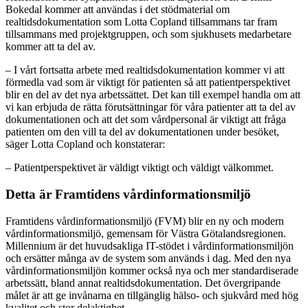
Bokedal kommer att användas i det stödmaterial om
realtidsdokumentation som Lotta Copland tillsammans tar fram
tillsammans med projektgruppen, och som sjukhusets medarbetare
kommer att ta del av.
– I vårt fortsatta arbete med realtidsdokumentation kommer vi att
förmedla vad som är viktigt för patienten så att patientperspektivet
blir en del av det nya arbetssättet. Det kan till exempel handla om att
vi kan erbjuda de rätta förutsättningar för våra patienter att ta del av
dokumentationen och att det som vårdpersonal är viktigt att fråga
patienten om den vill ta del av dokumentationen under besöket,
säger Lotta Copland och konstaterar:
– Patientperspektivet är väldigt viktigt och väldigt välkommet.
Detta är Framtidens vårdinformationsmiljö
Framtidens vårdinformationsmiljö (FVM) blir en ny och modern
vårdinformationsmiljö, gemensam för Västra Götalandsregionen.
Millennium är det huvudsakliga IT-stödet i vårdinformationsmiljön
och ersätter många av de system som används i dag. Med den nya
vårdinformationsmiljön kommer också nya och mer standardiserade
arbetssätt, bland annat realtidsdokumentation. Det övergripande
målet är att ge invånarna en tillgänglig hälso- och sjukvård med hög
kvalitet och stor delaktighet.