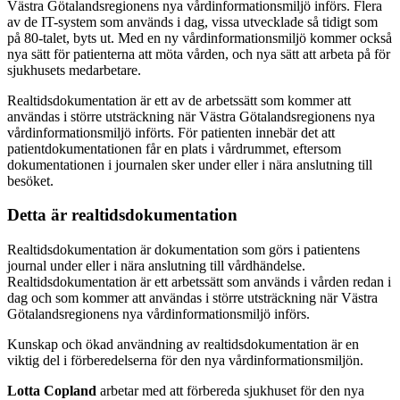
Västra Götalandsregionens nya vårdinformationsmiljö införs. Flera
av de IT-system som används i dag, vissa utvecklade så tidigt som
på 80-talet, byts ut. Med en ny vårdinformationsmiljö kommer också
nya sätt för patienterna att möta vården, och nya sätt att arbeta på för
sjukhusets medarbetare.
Realtidsdokumentation är ett av de arbetssätt som kommer att
användas i större utsträckning när Västra Götalandsregionens nya
vårdinformationsmiljö införts. För patienten innebär det att
patientdokumentationen får en plats i vårdrummet, eftersom
dokumentationen i journalen sker under eller i nära anslutning till
besöket.
Detta är realtidsdokumentation
Realtidsdokumentation är dokumentation som görs i patientens
journal under eller i nära anslutning till vårdhändelse.
Realtidsdokumentation är ett arbetssätt som används i vården redan i
dag och som kommer att användas i större utsträckning när Västra
Götalandsregionens nya vårdinformationsmiljö införs.
Kunskap och ökad användning av realtidsdokumentation är en
viktig del i förberedelserna för den nya vårdinformationsmiljön.
Lotta Copland
arbetar med att förbereda sjukhuset för den nya