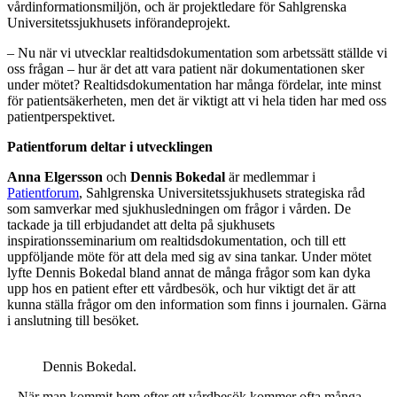
vårdinformationsmiljön, och är projektledare för Sahlgrenska
Universitetssjukhusets införandeprojekt.
– Nu när vi utvecklar realtidsdokumentation som arbetssätt ställde vi
oss frågan – hur är det att vara patient när dokumentationen sker
under mötet? Realtidsdokumentation har många fördelar, inte minst
för patientsäkerheten, men det är viktigt att vi hela tiden har med oss
patientperspektivet.
Patientforum deltar i utvecklingen
Anna Elgersson
och
Dennis Bokedal
är medlemmar i
Patientforum
, Sahlgrenska Universitetssjukhusets strategiska råd
som samverkar med sjukhusledningen om frågor i vården. De
tackade ja till erbjudandet att delta på sjukhusets
inspirationsseminarium om realtidsdokumentation, och till ett
uppföljande möte för att dela med sig av sina tankar. Under mötet
lyfte Dennis Bokedal bland annat de många frågor som kan dyka
upp hos en patient efter ett vårdbesök, och hur viktigt det är att
kunna ställa frågor om den information som finns i journalen. Gärna
i anslutning till besöket.
Dennis Bokedal.
– När man kommit hem efter ett vårdbesök kommer ofta många