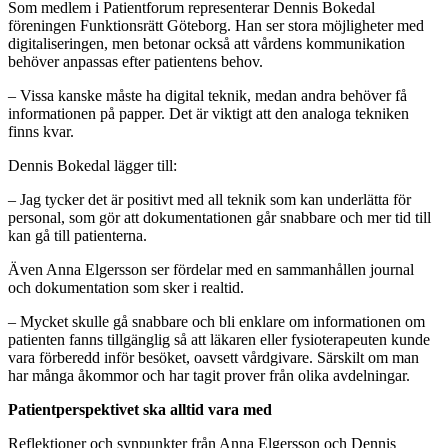
Som medlem i Patientforum representerar Dennis Bokedal
föreningen Funktionsrätt Göteborg. Han ser stora möjligheter med
digitaliseringen, men betonar också att vårdens kommunikation
behöver anpassas efter patientens behov.
– Vissa kanske måste ha digital teknik, medan andra behöver få
informationen på papper. Det är viktigt att den analoga tekniken
finns kvar.
Dennis Bokedal lägger till:
– Jag tycker det är positivt med all teknik som kan underlätta för
personal, som gör att dokumentationen går snabbare och mer tid till
kan gå till patienterna.
Även Anna Elgersson ser fördelar med en sammanhållen journal
och dokumentation som sker i realtid.
– Mycket skulle gå snabbare och bli enklare om informationen om
patienten fanns tillgänglig så att läkaren eller fysioterapeuten kunde
vara förberedd inför besöket, oavsett vårdgivare. Särskilt om man
har många åkommor och har tagit prover från olika avdelningar.
Patientperspektivet ska alltid vara med
Reflektioner och synpunkter från Anna Elgersson och Dennis