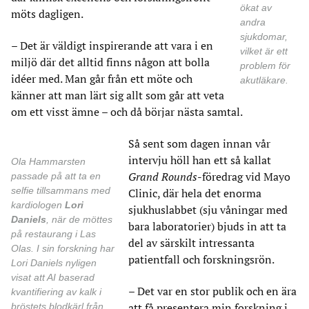
ökat av
möts dagligen.
andra
sjukdomar,
– Det är väldigt inspirerande att vara i en
vilket är ett
miljö där det alltid finns någon att bolla
problem för
idéer med. Man går från ett möte och
akutläkare.
känner att man lärt sig allt som går att veta
om ett visst ämne – och då börjar nästa samtal.
Så sent som dagen innan vår
intervju höll han ett så kallat
Ola Hammarsten
Grand Rounds
-föredrag vid Mayo
passade på att ta en
selfie tillsammans med
Clinic, där hela det enorma
kardiologen
Lori
sjukhuslabbet (sju våningar med
Daniels
, när de möttes
bara laboratorier) bjuds in att ta
på restaurang i Las
del av särskilt intressanta
Olas. I sin forskning har
patientfall och forskningsrön.
Lori Daniels nyligen
visat att AI baserad
– Det var en stor publik och en ära
kvantifiering av kalk i
bröstets blodkärl från
att få presentera min forskning i