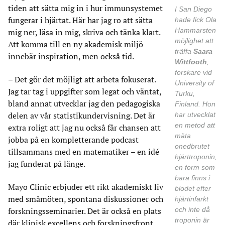
tiden att sätta mig in i hur immunsystemet
I San Diego
fungerar i hjärtat. Här har jag ro att sätta
hade fick Ola
Hammarsten
mig ner, läsa in mig, skriva och tänka klart.
möjlighet att
Att komma till en ny akademisk miljö
träffa
Saara
innebär inspiration, men också tid.
Wittfooth
,
forskare vid
– Det gör det möjligt att arbeta fokuserat.
University of
Jag tar tag i uppgifter som legat och väntat,
Turku,
bland annat utvecklar jag den pedagogiska
Finland. Hon
delen av vår statistikundervisning. Det är
har utvecklat
en metod att
extra roligt att jag nu också får chansen att
mäta
jobba på en kompletterande podcast
onedbrutet
tillsammans med en matematiker – en idé
hjärttroponin,
jag funderat på länge.
en form som
bara finns i
Mayo Clinic erbjuder ett rikt akademiskt liv
blodet efter
med småmöten, spontana diskussioner och
hjärtinfarkt
och inte då
forskningsseminarier. Det är också en plats
troponin är
där klinisk excellens och forskningsfront