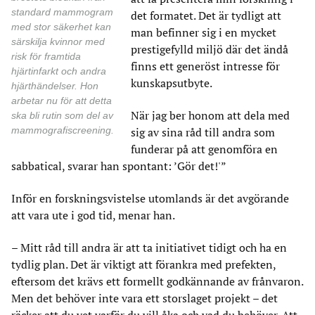
standard mammogram
det formatet. Det är tydligt att
med stor säkerhet kan
man befinner sig i en mycket
särskilja kvinnor med
prestigefylld miljö där det ändå
risk för framtida
finns ett generöst intresse för
hjärtinfarkt och andra
kunskapsutbyte.
hjärthändelser. Hon
arbetar nu för att detta
När jag ber honom att dela med
ska bli rutin som del av
mammografiscreening.
sig av sina råd till andra som
funderar på att genomföra en
sabbatical, svarar han spontant: ’Gör det!'”
Inför en forskningsvistelse utomlands är det avgörande
att vara ute i god tid, menar han.
– Mitt råd till andra är att ta initiativet tidigt och ha en
tydlig plan. Det är viktigt att förankra med prefekten,
eftersom det krävs ett formellt godkännande av frånvaron.
Men det behöver inte vara ett storslaget projekt – det