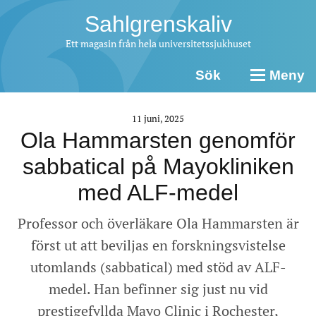
Sahlgrenskaliv
Ett magasin från hela universitetssjukhuset
Sök
Meny
11 juni, 2025
Ola Hammarsten genomför
sabbatical på Mayokliniken
med ALF-medel
Professor och överläkare Ola Hammarsten är
först ut att beviljas en forskningsvistelse
utomlands (sabbatical) med stöd av ALF-
medel. Han befinner sig just nu vid
prestigefyllda Mayo Clinic i Rochester,