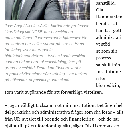
sanställd.
Ola
Hammarsten
berättar att
Jose Angel Nicolas-Avila, biträdande professor
han fått gott
i kardiologi vid UCSF, har utvecklat en
administrati
musmodell med fluorescerande hjärtceller för
vt stöd
att studera hur celler svarar på stress. Hans
forskning visar att troponin –
genom sin
hjärtinfarktsmarkören – frisätts i små vesiklar
process,
som en del av normal cellstädning, inte på
särskilt från
grund av celldöd. Detta kan förklara varför
Institutione
troponinnivåer stiger efter träning – ett tecken
n för
på hälsosam anpassning, inte skada.
biomedicin,
som varit avgörande för att förverkliga vistelsen.
– Jag är väldigt tacksam mot min institution. Det är en hel
del praktiska och administrativa frågor som ska lösas – allt
från UR-avtalet till boende och finansiering – och de har
hjälpt till på ett föredömligt sätt, säger Ola Hammarsten.