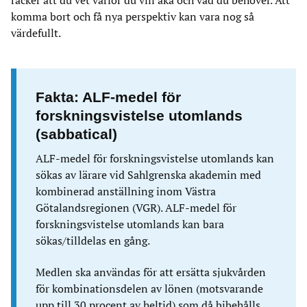
räcker att du vet varför du vill åka och vad du behöver. Att
komma bort och få nya perspektiv kan vara nog så
värdefullt.
Fakta: ALF-medel för
forskningsvistelse utomlands
(sabbatical)
ALF-medel för forskningsvistelse utomlands kan
sökas av lärare vid Sahlgrenska akademin med
kombinerad anställning inom Västra
Götalandsregionen (VGR). ALF-medel för
forskningsvistelse utomlands kan bara
sökas/tilldelas en gång.
Medlen ska användas för att ersätta sjukvården
för kombinationsdelen av lönen (motsvarande
upp till 30 procent av heltid) som då bibehålls