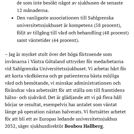
de som inte besökt något av sjukhusen de senaste
12 månaderna.
Den vanligaste associationen till Sahlgrenska
universitetssjukhuset är kompetens (58 procent),
följt av tillgång till vård och behandling (48 procent)
samt väntetider (44 procent).
– Jag är mycket stolt över det höga förtroende som
invånarna i Västra Götaland uttrycker för medarbetarna
vid Sahlgrenska Universitetssjukhuset. Vi arbetar hårt för
att korta vårdköerna och ge patienterna bästa möjliga
vård och bemötande, vi minskar administrationen och
förändrar våra arbetssätt för att ställa om till framtidens
hälso- och sjukvård. Det är glädjande att vi på flera håll
börjar se resultat, exempelvis har antalet som väntat
länge på operation nästan halverats. Vi fortsätter arbetet
för att bli ett av Europas ledande universitetssjukhus
2032, säger sjukhusdirektör
Boubou Hallberg
.