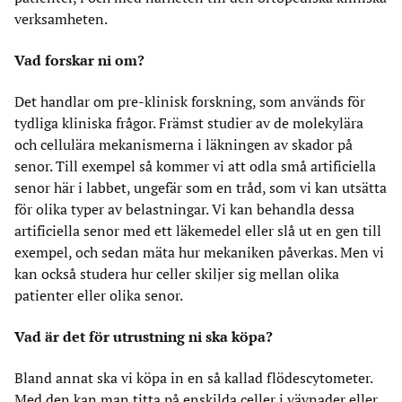
verksamheten.
Vad forskar ni om?
Det handlar om pre-klinisk forskning, som används för
tydliga kliniska frågor. Främst studier av de molekylära
och cellulära mekanismerna i läkningen av skador på
senor. Till exempel så kommer vi att odla små artificiella
senor här i labbet, ungefär som en tråd, som vi kan utsätta
för olika typer av belastningar. Vi kan behandla dessa
artificiella senor med ett läkemedel eller slå ut en gen till
exempel, och sedan mäta hur mekaniken påverkas. Men vi
kan också studera hur celler skiljer sig mellan olika
patienter eller olika senor.
Vad är det för utrustning ni ska köpa?
Bland annat ska vi köpa in en så kallad flödescytometer.
Med den kan man titta på enskilda celler i vävnader eller