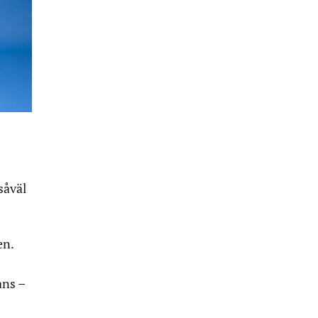
såväl
en.
ans –