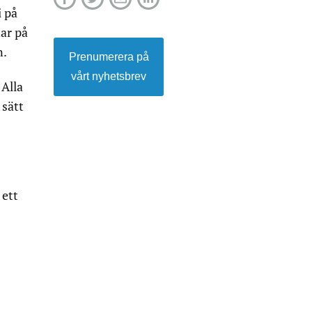
i på
ar på
n.
Prenumerera på
vårt nyhetsbrev
 Alla
 sätt
 ett