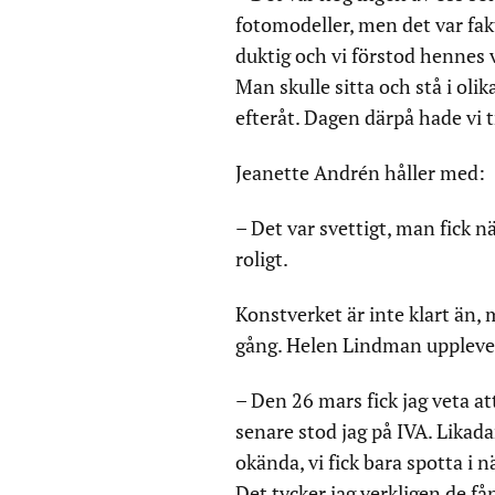
fotomodeller, men det var fak
duktig och vi förstod hennes 
Man skulle sitta och stå i olik
efteråt. Dagen därpå hade vi 
Jeanette Andrén håller med:
– Det var svettigt, man fick 
roligt.
Konstverket är inte klart än,
gång. Helen Lindman upplever 
– Den 26 mars fick jag veta at
senare stod jag på IVA. Likada
okända, vi fick bara spotta i 
Det tycker jag verkligen de få