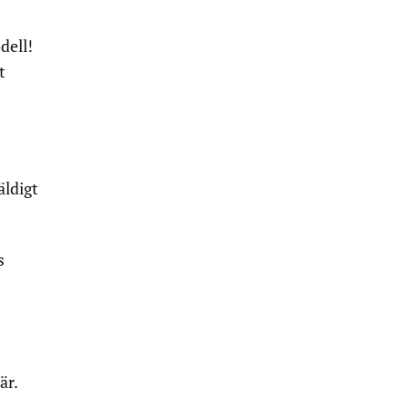
dell!
t
äldigt
s
är.