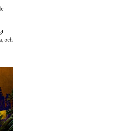
de
gt
a, och