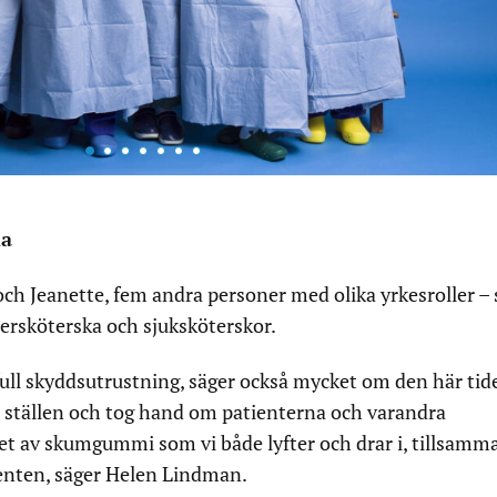
na
och Jeanette, fem andra personer med olika yrkesroller – 
ersköterska och sjuksköterskor.
 i full skyddsutrustning, säger också mycket om den här tid
a ställen och tog hand om patienterna och varandra
et av skumgummi som vi både lyfter och drar i, tillsamm
ienten, säger Helen Lindman.