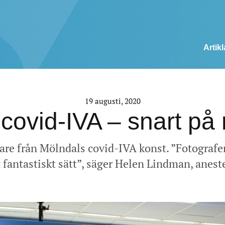
Artikl
19 augusti, 2020
 covid-IVA – snart p
are från Mölndals covid-IVA konst. ”Fotograf
 fantastiskt sätt”, säger Helen Lindman, anest