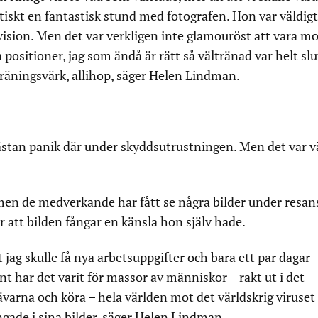
tiskt en fantastisk stund med fotografen. Hon var väldigt
vision. Men det var verkligen inte glamouröst att vara mo
a positioner, jag som ändå är rätt så vältränad var helt slu
träningsvärk, allihop, säger Helen Lindman.
nästan panik där under skyddsutrustningen. Men det var v
 men de medverkande har fått se några bilder under resan
att bilden fångar en känsla hon själv hade.
t jag skulle få nya arbetsuppgifter och bara ett par dagar
nt har det varit för massor av människor – rakt ut i det
nävarna och köra – hela världen mot det världskrig viruset 
ngade i sina bilder, säger Helen Lindman.