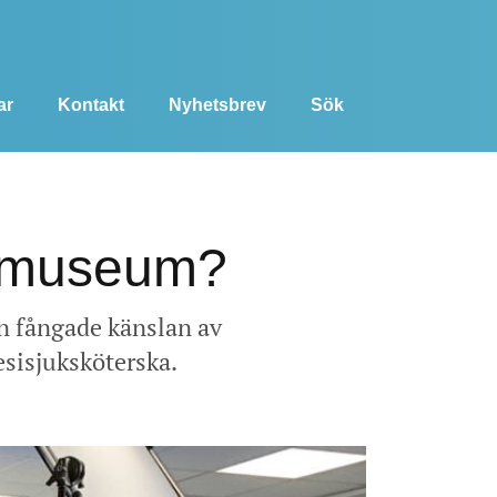
ar
Kontakt
Nyhetsbrev
Sök
å museum?
en fångade känslan av
esisjuksköterska.