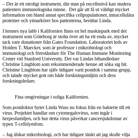
– Det är ett otroligt instrument, där man på encellsnivå kan studera
patienters immunologiska minne. Det går att få ut väldigt mycket
information om bland annat specifika cellpopulationer, intracellulära
proteiner och ytmarkörer hos patienterna, berättar Linda.
I hennes nya labb i Kalifornien finns en hel maskinpark med det
instrument som Göteborg är stolta över att ha ett enda av, mycket
tack vare donationer från Gates Foundation. Laboratoriet leds av
Holden T. Maecker, som är professor i mikrobiologi och
immunologi och föreståndare för The Human Immune Monitoring
Center vid Stanford University. Det var Lindas bihandledare
Christine Lingblom som rekommenderade henne att söka sig hit.
Christine Lingblom har själv tidigare varit postdok i samma grupp,
och talade mycket gott om både forskningsmiljön och dess
forskningsledare.
Fina omgivningar i soliga Kalifornien.
Som postdoktor byter Linda Wass nu fokus från en bakterie till ett
virus. Projektet handlar om cytomegalovirus, som ingår i
herpesfamiljen, och hur detta virus påverkar cancersjukdomar av
typen T-cellslymfom.
– Jag älskar mikrobiologi, och har tidigare tänkt att jag skulle vilja