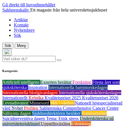
Gå direkt till huvudinnehållet
Sahlgrenskaliv
Ett magasin från hela universitetssjukhuset
Artiklar
Kontakt
Nyhetsbrev
Sök
Sök
Meny
Kategorier
Artificiell intelligens
Experten berättar
Forskning
Första året som
sjuksköterska
Inspiration
Internationella barnmorskedagen
Internationella blodgivardagen
Internationella sjuksköterskedagen
Internationellt
Krönika
Kvalitetspriset 2025
Kvalitetspriset 2026
Levnadsvanor
Minnesord
Mitt i vården
Nationell högspecialiserad
vård
Nyhet
Profilen
Sahlgrenska Comprehensive Cancer Centre
Sällsynta dagen
Sjukhusdirektören besöker
Sommarmötet
Suicidpreventiva dagen
Tema: Etisk stress
Undersköterska på
universitetssjukhuset
Uppgiftsväxling
Utbildning