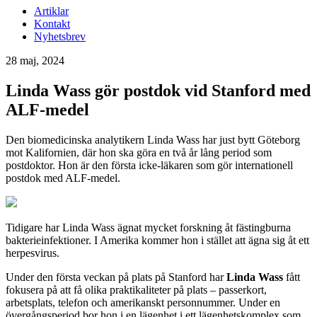
Artiklar
Kontakt
Nyhetsbrev
28 maj, 2024
Linda Wass gör postdok vid Stanford med
ALF-medel
Den biomedicinska analytikern Linda Wass har just bytt Göteborg
mot Kalifornien, där hon ska göra en två år lång period som
postdoktor. Hon är den första icke-läkaren som gör internationell
postdok med ALF-medel.
Tidigare har Linda Wass ägnat mycket forskning åt fästingburna
bakterieinfektioner. I Amerika kommer hon i stället att ägna sig åt ett
herpesvirus.
Under den första veckan på plats på Stanford har
Linda Wass
fått
fokusera på att få olika praktikaliteter på plats – passerkort,
arbetsplats, telefon och amerikanskt personnummer. Under en
övergångsperiod bor hon i en lägenhet i ett lägenhetskomplex som