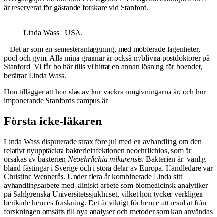
är reserverat för gästande forskare vid Stanford.
Linda Wass i USA.
– Det är som en semesteranläggning, med möblerade lägenheter,
pool och gym. Alla mina grannar är också nyblivna postdoktorer på
Stanford. Vi får bo här tills vi hittat en annan lösning för boendet,
berättar Linda Wass.
Hon tillägger att hon slås av hur vackra omgivningarna är, och hur
imponerande Stanfords campus är.
Första icke-läkaren
Linda Wass disputerade strax före jul med en avhandling om den
relativt nyupptäckta bakterieinfektionen neoehrlichios, som är
orsakas av bakterien
Neoehrlichia mikurensis
. Bakterien är vanlig
bland fästingar i Sverige och i stora delar av Europa. Handledare var
Christine Wennerås. Under flera år kombinerade Linda sitt
avhandlingsarbete med kliniskt arbete som biomedicinsk analytiker
på Sahlgrenska Universitetssjukhuset, vilket hon tycker verkligen
berikade hennes forskning. Det är viktigt för henne att resultat från
forskningen omsätts till nya analyser och metoder som kan användas