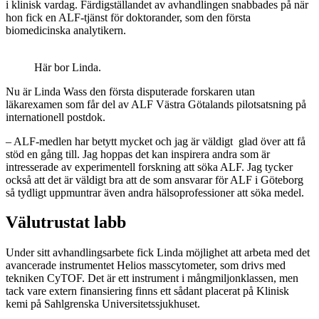
i klinisk vardag. Färdigställandet av avhandlingen snabbades på när
hon fick en ALF-tjänst för doktorander, som den första
biomedicinska analytikern.
Här bor Linda.
Nu är Linda Wass den första disputerade forskaren utan
läkarexamen som får del av ALF Västra Götalands pilotsatsning på
internationell postdok.
– ALF-medlen har betytt mycket och jag är väldigt glad över att få
stöd en gång till. Jag hoppas det kan inspirera andra som är
intresserade av experimentell forskning att söka ALF. Jag tycker
också att det är väldigt bra att de som ansvarar för ALF i Göteborg
så tydligt uppmuntrar även andra hälsoprofessioner att söka medel.
Välutrustat labb
Under sitt avhandlingsarbete fick Linda möjlighet att arbeta med det
avancerade instrumentet Helios masscytometer, som drivs med
tekniken CyTOF. Det är ett instrument i mångmiljonklassen, men
tack vare extern finansiering finns ett sådant placerat på Klinisk
kemi på Sahlgrenska Universitetssjukhuset.