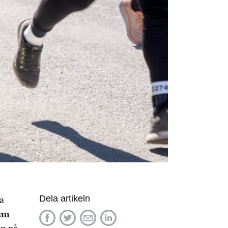
Dela artikeln
ga
am