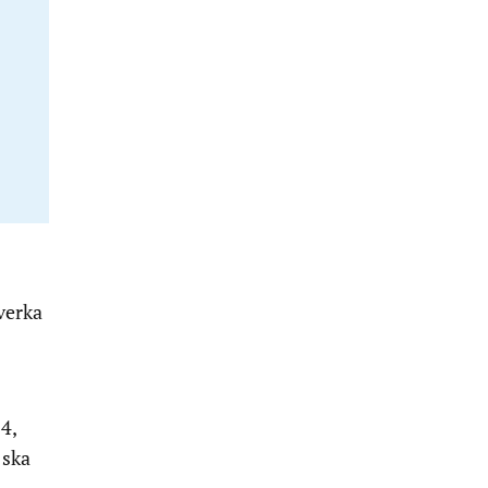
verka
4,
 ska