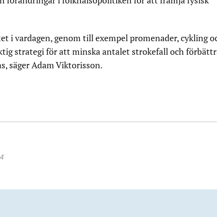
 förändringar i folkhälsopolitiken för att främja fysisk
tet i vardagen, genom till exempel promenader, cykling o
ig strategi för att minska antalet strokefall och förbätt
s, säger Adam Viktorisson.
24