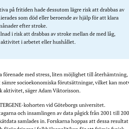
iva på fritiden hade dessutom lägre risk att drabbas av
inierades som död eller beroende av hjälp för att klara
 månader efter stroke.
lnad i risk att drabbas av stroke mellan de med låg,
 aktivitet i arbetet eller hushållet.
a förenade med stress, liten möjlighet till återhämtning,
lt sämre socioekonomiska förutsättningar, vilket kan mot
sk aktivitet, säger Adam Viktorisson.
NTERGENE-kohorten vid Göteborgs universitet.
agarna och insamlingen av data pågick från 2001 till 200
kätdata samlades in. Forskarna hoppas att dessa resultat