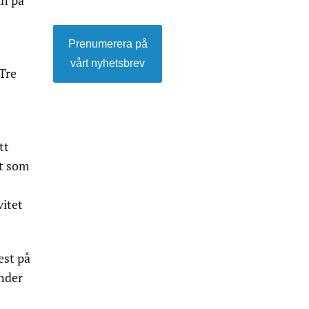
in på
Prenumerera på
vårt nyhetsbrev
Tre
tt
et som
vitet
est på
under