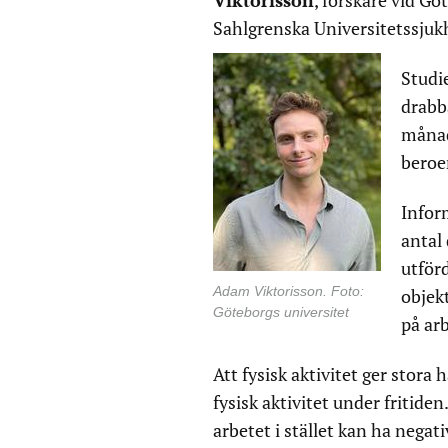
Viktorisson
, forskare vid G
Sahlgrenska Universitetssjuk
Studi
drabb
månad
beroen
Infor
antal 
utför
Adam Viktorisson. Foto:
objek
Göteborgs universitet
på ar
Att fysisk aktivitet ger stora
fysisk aktivitet under fritiden
arbetet i stället kan ha negat