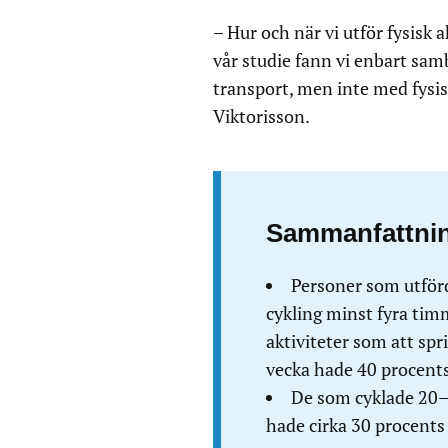
– Hur och när vi utför fysisk a
vår studie fann vi enbart samb
transport, men inte med fysi
Viktorisson.
Sammanfattnin
Personer som utförde
cykling minst fyra tim
aktiviteter som att sp
vecka hade 40 procents 
De som cyklade 20–4
hade cirka 30 procents 