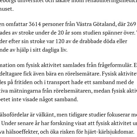
öteborgs universitet och läkare inom rehabiliteringsmedic
huset.
en omfattar 3614 personer från Västra Götaland, där 269
ades av stroke under de 20 år som studien spänner över. 
er efter sin stroke var 120 av de drabbade döda eller
de av hjälp i sitt dagliga liv.
mation om fysisk aktivitet samlades från frågeformulär. E
deltagare fick även bära en rörelsemätare. Fysisk aktivit
des på fritiden och i transport hade ett samband med de
tiva mätningarna från rörelsemätaren, medan fysisk akti
betet inte visade något samband.
 hälsofördelar är välkänt, men tidigare studier fokuserar m
. Under senare år har forskning visat att fysisk aktivitet 
iva hälsoeffekter, och öka risken för hjärt-kärlsjukdomar.