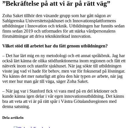
”Bekräftelse på att vi är på rätt väg”
Zoha Saket tillhör den växande grupp som har gått någon av
Sahlgrenska Universitetssjukhuset och Innovationsplattformens
utbildningar i Innovation och teknik. Utbildningen har funnits sedan
finns sedan 2019 och utformades för att stärka vårdpersonalens
förutsättningar att driva teknikinriktad innovation.
Vilket stöd till arbetet har du fått genom utbildningen?
– Det har lärt mig en ny metodologi och ett annat språkbruk. Jag har
också lärt känna de olika stödfunktionerna inom regionen och fått ett
nätverk inom och utanför sjukhuset. När jag sökte till utbildningen
visste jag vad vi hade för behov, men var för fokuserad på lösningar.
Nu känns det mer naturligt att göra den här typen av arbete, när jag
vet mer hur man går till väga, säger Zoha Saket.
– När jag var i Stanford fick vi vara med på en del lektioner och
kunde känna igen delar i vår egen innovationsutbildning. Det känns
bra att veta att vi är på rätt spår i Västra Götalandsregionen med
denna satsning.
Dela artikeln