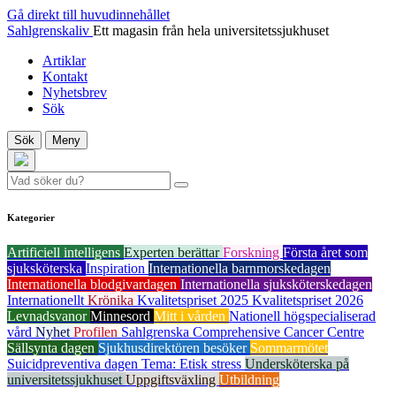
Gå direkt till huvudinnehållet
Sahlgrenskaliv
Ett magasin från hela universitetssjukhuset
Artiklar
Kontakt
Nyhetsbrev
Sök
Sök
Meny
Kategorier
Artificiell intelligens
Experten berättar
Forskning
Första året som
sjuksköterska
Inspiration
Internationella barnmorskedagen
Internationella blodgivardagen
Internationella sjuksköterskedagen
Internationellt
Krönika
Kvalitetspriset 2025
Kvalitetspriset 2026
Levnadsvanor
Minnesord
Mitt i vården
Nationell högspecialiserad
vård
Nyhet
Profilen
Sahlgrenska Comprehensive Cancer Centre
Sällsynta dagen
Sjukhusdirektören besöker
Sommarmötet
Suicidpreventiva dagen
Tema: Etisk stress
Undersköterska på
universitetssjukhuset
Uppgiftsväxling
Utbildning