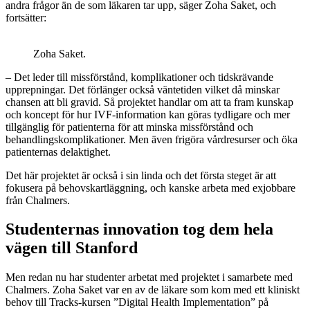
andra frågor än de som läkaren tar upp, säger Zoha Saket, och
fortsätter:
Zoha Saket.
– Det leder till missförstånd, komplikationer och tidskrävande
upprepningar. Det förlänger också väntetiden vilket då minskar
chansen att bli gravid. Så projektet handlar om att ta fram kunskap
och koncept för hur IVF-information kan göras tydligare och mer
tillgänglig för patienterna för att minska missförstånd och
behandlingskomplikationer. Men även frigöra vårdresurser och öka
patienternas delaktighet.
Det här projektet är också i sin linda och det första steget är att
fokusera på behovskartläggning, och kanske arbeta med exjobbare
från Chalmers.
Studenternas innovation tog dem hela
vägen till Stanford
Men redan nu har studenter arbetat med projektet i samarbete med
Chalmers. Zoha Saket var en av de läkare som kom med ett kliniskt
behov till Tracks-kursen ”Digital Health Implementation” på