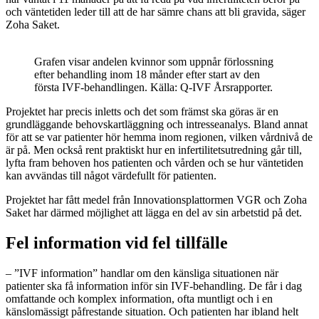
och väntetiden leder till att de har sämre chans att bli gravida, säger
Zoha Saket.
Grafen visar andelen kvinnor som uppnår förlossning
efter behandling inom 18 månder efter start av den
första IVF-behandlingen. Källa: Q-IVF Årsrapporter.
Projektet har precis inletts och det som främst ska göras är en
grundläggande behovskartläggning och intresseanalys. Bland annat
för att se var patienter hör hemma inom regionen, vilken vårdnivå de
är på. Men också rent praktiskt hur en infertilitetsutredning går till,
lyfta fram behoven hos patienten och vården och se hur väntetiden
kan avvändas till något värdefullt för patienten.
Projektet har fått medel från Innovationsplattormen VGR och Zoha
Saket har därmed möjlighet att lägga en del av sin arbetstid på det.
Fel information vid fel tillfälle
– ”IVF information” handlar om den känsliga situationen när
patienter ska få information inför sin IVF-behandling. De får i dag
omfattande och komplex information, ofta muntligt och i en
känslomässigt påfrestande situation. Och patienten har ibland helt