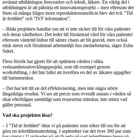
avslutat utbildningen
Innovation och teknik, läkare
. En viktig del i
utbildningen är att påbörja ett innovationsprojekt – men eftersom det
finns så många frågor inom reproduktionsmedicin blev det två: ”Tid
är fertilitet” och ”IVF information”.
– Båda projekten handlar om att vi inte räcker till för våra patienter
och deras vårdbehov. Det leder till försämrad vård för våra patienter
eftersom väntetid bidrar till sämre chans att bli gravid, men också
etisk stress och försämrad arbetsmiljö hos medarbetarna, säger Zoha
Saket.
Flera försök har gjorts för att optimera vården i olika
verksamhetsutvecklingsprojekt, som till exempel genom
workshifting, i det här fallet att överföra en del av läkares uppgifter
till barnmorskor.
– Det har lett till en del effektivisering, men inte några större
långsiktiga resultat. Vi ser att precis som överallt annars i vården så
ökar efterfrågan samtidigt som resurserna minskar, inte minst vad
gäller personal.
Vad ska projekten lösa?
– I ”Tid är fertilitet” tittar vi på patienter som söker till oss för att
göra en infertilitetsutredning. I september var det över 300 par som
har väntat i 11 månader på att få reda på vad infertiliteten beror på