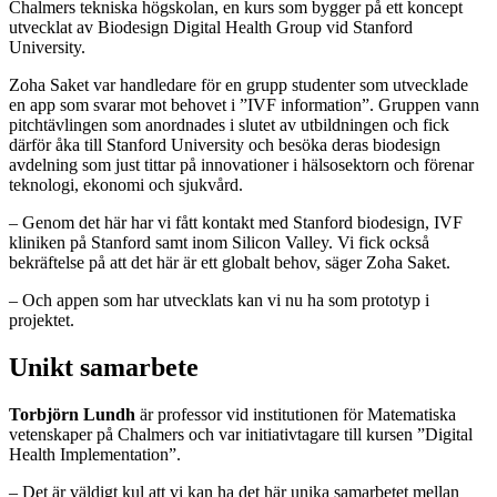
Chalmers tekniska högskolan, en kurs som bygger på ett koncept
utvecklat av Biodesign Digital Health Group vid Stanford
University.
Zoha Saket var handledare för en grupp studenter som utvecklade
en app som svarar mot behovet i ”IVF information”. Gruppen vann
pitchtävlingen som anordnades i slutet av utbildningen och fick
därför åka till Stanford University och besöka deras biodesign
avdelning som just tittar på innovationer i hälsosektorn och förenar
teknologi, ekonomi och sjukvård.
– Genom det här har vi fått kontakt med Stanford biodesign, IVF
kliniken på Stanford samt inom Silicon Valley. Vi fick också
bekräftelse på att det här är ett globalt behov, säger Zoha Saket.
– Och appen som har utvecklats kan vi nu ha som prototyp i
projektet.
Unikt samarbete
Torbjörn Lundh
är professor vid institutionen för Matematiska
vetenskaper på Chalmers och var initiativtagare till kursen ”Digital
Health Implementation”.
– Det är väldigt kul att vi kan ha det här unika samarbetet mellan