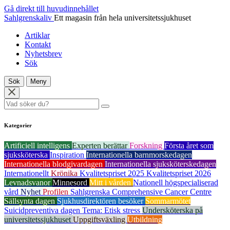
Gå direkt till huvudinnehållet
Sahlgrenskaliv
Ett magasin från hela universitetssjukhuset
Artiklar
Kontakt
Nyhetsbrev
Sök
Sök
Meny
Kategorier
Artificiell intelligens
Experten berättar
Forskning
Första året som
sjuksköterska
Inspiration
Internationella barnmorskedagen
Internationella blodgivardagen
Internationella sjuksköterskedagen
Internationellt
Krönika
Kvalitetspriset 2025
Kvalitetspriset 2026
Levnadsvanor
Minnesord
Mitt i vården
Nationell högspecialiserad
vård
Nyhet
Profilen
Sahlgrenska Comprehensive Cancer Centre
Sällsynta dagen
Sjukhusdirektören besöker
Sommarmötet
Suicidpreventiva dagen
Tema: Etisk stress
Undersköterska på
universitetssjukhuset
Uppgiftsväxling
Utbildning