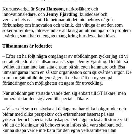
Kursansvariga är
Sara Hansson
, narkosläkare och
innovationsledare, och
Jenny Fjärding
, kursledare och
verksamhetsassistent
.
De betonar att det inte behövs någon
förkunskap om innovation och teknik, det viktiga är att den som
söker är nyfiken, intresserad av att ta sig an utmaningar och problem
i vården, samt har ett engagemang kring hur dessa kan lösas.
Tillsammans är ledordet
– Efter att ha följt några omgångar av utbildningen tycker jag att vi
ser att ett ledord är ”tillsammans”, säger Jenny Fjärding. Det blir så
tydligt att man inte kan sitta ensam på sin egen kammare och lösa
utmaningarna inom en så stor organisation som sjukvården utgör. De
som har gått utbildningen säger att de har fått en ny syn på
förändringar och möjligheten att agera för utveckling.
När utbildningen startade vände den sig enbart till ST-läkare, men
numera riktar den sig även till specialistläkare.
– Vi ser det som en styrka att deltagarna har olika bakgrunder och
bidrar med olika perspektiv och erfarenheter baserat på sina
yrkesroller och specialistkunskaper. Det läggs också allt större vikt
vid att de lösningar på behovet som införs ska vara skalbara och
kunna skapa värde inte bara för den egna verksamheten utan