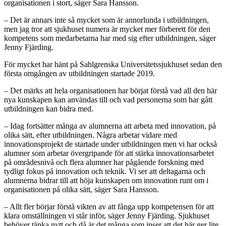
organisationen i stort, säger Sara Hansson.
– Det är annars inte så mycket som är annorlunda i utbildningen,
men jag tror att sjukhuset numera är mycket mer förberett för den
kompetens som medarbetarna har med sig efter utbildningen, säger
Jenny Fjärding.
För mycket har hänt på Sahlgrenska Universitetssjukhuset sedan den
första omgången av utbildningen startade 2019.
– Det märks att hela organisationen har börjat förstå vad all den här
nya kunskapen kan användas till och vad personerna som har gått
utbildningen kan bidra med.
– Idag fortsätter många av alumnerna att arbeta med innovation, på
olika sätt, efter utbildningen. Några arbetar vidare med
innovationsprojekt de startade under utbildningen men vi har också
alumner som arbetar övergripande för att stärka innovationsarbetet
på områdesnivå och flera alumner har pågående forskning med
tydligt fokus på innovation och teknik. Vi ser att deltagarna och
alumnerna bidrar till att höja kunskapen om innovation runt om i
organisationen på olika sätt, säger Sara Hansson.
– Allt fler börjar förstå vikten av att fånga upp kompetensen för att
klara omställningen vi står inför, säger Jenny Fjärding. Sjukhuset
behöver tänka nytt och då är det många som inser att det här ger lite