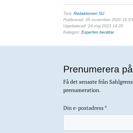
Text:
Redaktionen SU
Publicerad: 05 november 2020 16:53
Uppdaterad: 24 maj 2021 14:20
Kategori:
Experten berättar
Prenumerera på
Få det senaste från Sahlgrensk
prenumeration.
Din e-postadress
*