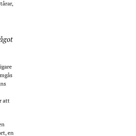
tårar,
ågot
igare
 umgås
ans
r att
en
rt, en