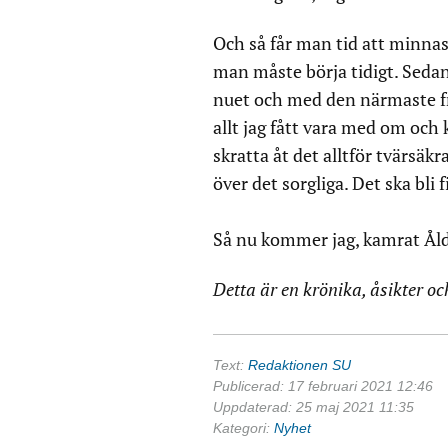
Och så får man tid att minnas
man måste börja tidigt. Sedan ä
nuet och med den närmaste f
allt jag fått vara med om och
skratta åt det alltför tvärsäk
över det sorgliga. Det ska bli f
Så nu kommer jag, kamrat Ålde
Detta är en krönika, åsikter oc
Text:
Redaktionen SU
Publicerad: 17 februari 2021 12:46
Uppdaterad: 25 maj 2021 11:35
Kategori:
Nyhet