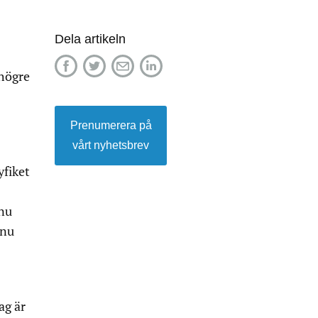
Dela artikeln
 högre
Prenumerera på
vårt nyhetsbrev
yfiket
 nu
 nu
ag är