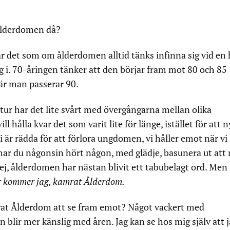
r ålderdomen då?
r det som om ålderdomen alltid tänks infinna sig vid en
ig i. 70-åringen tänker att den börjar fram mot 80 och 85
när man passerar 90.
ltur har det lite svårt med övergångarna mellan olika
l hålla kvar det som varit lite för länge, istället för att n
är rädda för att förlora ungdomen, vi håller emot när vi
ar du någonsin hört någon, med glädje, basunera ut att
Nej, ålderdomen har nästan blivit ett tabubelagt ord. Men
 kommer jag, kamrat Ålderdom.
rat Ålderdom att se fram emot? Något vackert med
blir mer känslig med åren. Jag kan se hos mig själv att j