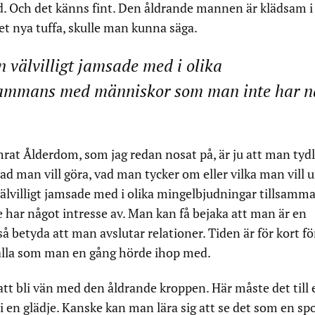
örd. Och det känns fint. Den åldrande mannen är klädsam i 
et nya tuffa, skulle man kunna säga.
 välvilligt jamsade med i olika
sammans med människor som man inte har n
rat Ålderdom, som jag redan nosat på, är ju att man tydl
vad man vill göra, vad man tycker om eller vilka man vill
älvilligt jamsade med i olika mingelbjudningar tillsamm
ar något intresse av. Man kan få bejaka att man är en
 betyda att man avslutar relationer. Tiden är för kort fö
alla som man en gång hörde ihop med.
tt bli vän med den åldrande kroppen. Här måste det till 
li en glädje. Kanske kan man lära sig att se det som en spo