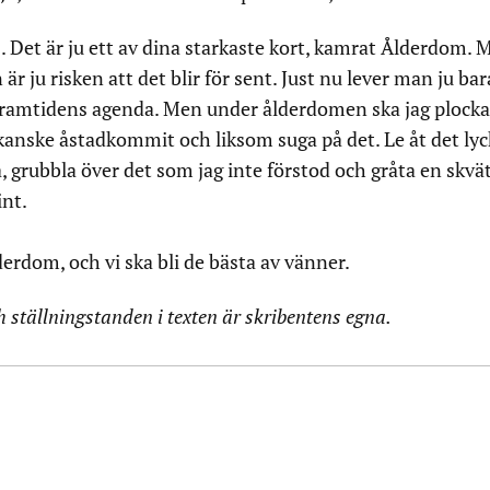
. Det är ju ett av dina starkaste kort, kamrat Ålderdom. 
r ju risken att det blir för sent. Just nu lever man ju bara
ramtidens agenda. Men under ålderdomen ska jag plocka
 kanske åstadkommit och liksom suga på det. Le åt det lyck
ra, grubbla över det som jag inte förstod och gråta en skvä
int.
rdom, och vi ska bli de bästa av vänner.
h ställningstanden i texten är skribentens egna.