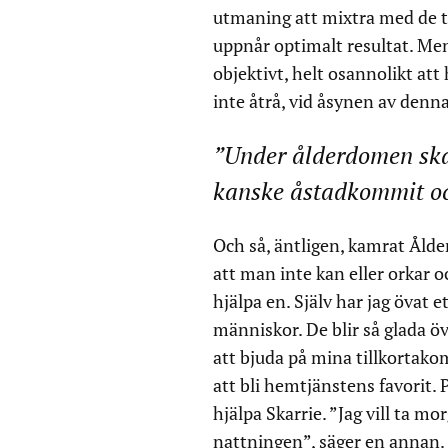
utmaning att mixtra med de ta
uppnår optimalt resultat. Men
objektivt, helt osannolikt at
inte åtrå, vid åsynen av denn
”Under ålderdomen ska 
kanske åstadkommit oc
Och så, äntligen, kamrat Åld
att man inte kan eller orkar o
hjälpa en. Själv har jag övat e
människor. De blir så glada ö
att bjuda på mina tillkortak
att bli hemtjänstens favorit
hjälpa Skarrie. ”Jag vill ta mo
nattningen”, säger en annan. 