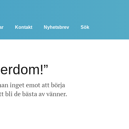
ar
Kontakt
Nyhetsbrev
Sök
derdom!”
 han inget emot att börja
bli de bästa av vänner.