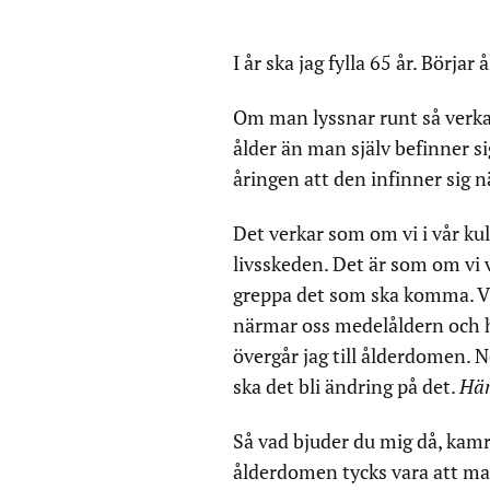
I år ska jag fylla 65 år. Börja
Om man lyssnar runt så verka
ålder än man själv befinner s
åringen att den infinner sig 
Det verkar som om vi i vår ku
livsskeden. Det är som om vi vil
greppa det som ska komma. Vi 
närmar oss medelåldern och h
övergår jag till ålderdomen. 
ska det bli ändring på det.
Här
Så vad bjuder du mig då, kam
ålderdomen tycks vara att man 