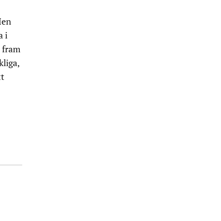
Men
 i
 fram
liga,
tt