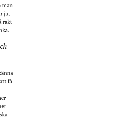
så man
r ju,
å rakt
nka.
och
rkänna
att få
mer
mer
 ska