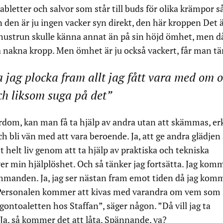
bletter och salvor som står till buds för olika krämpor 
 den är ju ingen vacker syn direkt, den här kroppen Det ä
t hustrun skulle känna annat än på sin höjd ömhet, men d
a nakna kropp. Men ömhet är ju också vackert, får man tä
jag plocka fram allt jag fått vara med om 
h liksom suga på det”
erdom, kan man få ta hjälp av andra utan att skämmas, e
ch bli vän med att vara beroende. Ja, att ge andra glädjen 
tt helt liv genom att ta hjälp av praktiska och tekniska
ver min hjälplöshet. Och så tänker jag fortsätta. Jag kom
ommanden. Ja, jag ser nästan fram emot tiden då jag kom
. Personalen kommer att kivas med varandra om vem som
rgontoaletten hos Staffan”, säger någon. ”Då vill jag ta
Ja, så kommer det att låta. Spännande, va?