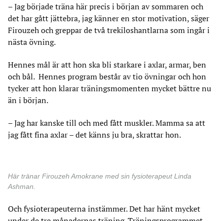
– Jag började träna här precis i början av sommaren och
det har gått jättebra, jag känner en stor motivation, säger
Firouzeh och greppar de två trekiloshantlarna som ingår i
nästa övning.
Hennes mål är att hon ska bli starkare i axlar, armar, ben
och bål. Hennes program består av tio övningar och hon
tycker att hon klarar träningsmomenten mycket bättre nu
än i början.
– Jag har kanske till och med fått muskler. Mamma sa att
jag fått fina axlar – det känns ju bra, skrattar hon.
Här tränar Firouzeh Amokrane med sin fysioterapeut Linda
Ashman.
Och fysioterapeuterna instämmer. Det har hänt mycket
under de tre månadernas träning. Träningsprogrammet