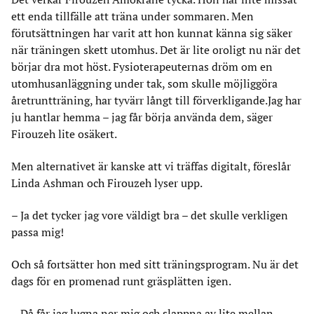
ett enda tillfälle att träna under sommaren. Men
förutsättningen har varit att hon kunnat känna sig säker
när träningen skett utomhus. Det är lite oroligt nu när det
börjar dra mot höst. Fysioterapeuternas dröm om en
utomhusanläggning under tak, som skulle möjliggöra
åretruntträning, har tyvärr långt till förverkligande.Jag har
ju hantlar hemma – jag får börja använda dem, säger
Firouzeh lite osäkert.
Men alternativet är kanske att vi träffas digitalt, föreslår
Linda Ashman och Firouzeh lyser upp.
– Ja det tycker jag vore väldigt bra – det skulle verkligen
passa mig!
Och så fortsätter hon med sitt träningsprogram. Nu är det
dags för en promenad runt gräsplätten igen.
– Då får jag lugna ner mig och slappna av lite mellan