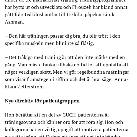
har bytts ut och utvecklats och Firouzeh har bland annat
gått från tvåkiloshantlar till tre kilo, påpekar Linda
Ashman.
– Den här träningen passar dig bra, du blir trött i den
specifika muskeln men blir inte så flåsig.
– Det tråkiga med träning är att den inte märks med en
gång. Man måste tänka tillbaka en tid för att uppfatta att
något verkligen skett. Men vi gör regelbundna mätningar
som visar framstegen i siffror och det är bra, säger Anna-
Klara Zetterström.
Nya direktiv för patientgruppen
Hon berättar att en del av GUCH-patienterna är
träningsovana och känner oro för att röra sig. Hon och
kollegorna har en viktig uppgift att motivera patienterna
att sätta igång, att få dem att inse att det inte händer