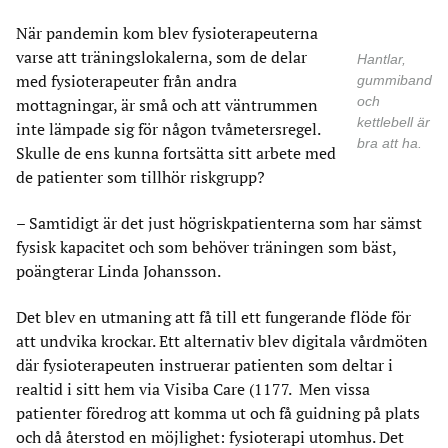
När pandemin kom blev fysioterapeuterna
varse att träningslokalerna, som de delar
Hantlar,
med fysioterapeuter från andra
gummiband
och
mottagningar, är små och att väntrummen
kettlebell är
inte lämpade sig för någon tvåmetersregel.
bra att ha.
Skulle de ens kunna fortsätta sitt arbete med
de patienter som tillhör riskgrupp?
– Samtidigt är det just högriskpatienterna som har sämst
fysisk kapacitet och som behöver träningen som bäst,
poängterar Linda Johansson.
Det blev en utmaning att få till ett fungerande flöde för
att undvika krockar. Ett alternativ blev digitala vårdmöten
där fysioterapeuten instruerar patienten som deltar i
realtid i sitt hem via Visiba Care (1177. Men vissa
patienter föredrog att komma ut och få guidning på plats
och då återstod en möjlighet: fysioterapi utomhus. Det