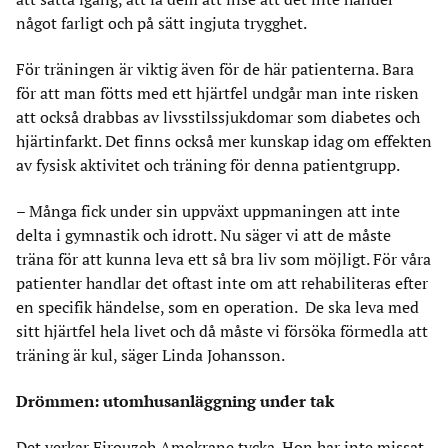
något farligt och på sätt ingjuta trygghet.
För träningen är viktig även för de här patienterna. Bara
för att man fötts med ett hjärtfel undgår man inte risken
att också drabbas av livsstilssjukdomar som diabetes och
hjärtinfarkt. Det finns också mer kunskap idag om effekten
av fysisk aktivitet och träning för denna patientgrupp.
– Många fick under sin uppväxt uppmaningen att inte
delta i gymnastik och idrott. Nu säger vi att de måste
träna för att kunna leva ett så bra liv som möjligt. För våra
patienter handlar det oftast inte om att rehabiliteras efter
en specifik händelse, som en operation. De ska leva med
sitt hjärtfel hela livet och då måste vi försöka förmedla att
träning är kul, säger Linda Johansson.
Drömmen: utomhusanläggning under tak
Det verkar Firouzeh Amokrane tycka. Hon har inte missat