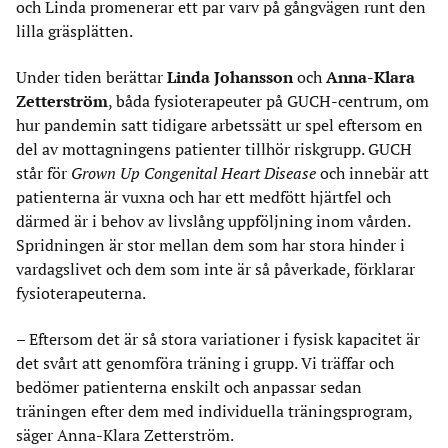
och Linda promenerar ett par varv på gångvägen runt den
lilla gräsplätten.
Under tiden berättar
Linda Johansson
och
Anna-Klara
Zetterström
, båda fysioterapeuter på GUCH-centrum, om
hur pandemin satt tidigare arbetssätt ur spel eftersom en
del av mottagningens patienter tillhör riskgrupp. GUCH
står för
Grown Up Congenital Heart Disease
och innebär att
patienterna är vuxna och har ett medfött hjärtfel och
därmed är i behov av livslång uppföljning inom vården.
Spridningen är stor mellan dem som har stora hinder i
vardagslivet och dem som inte är så påverkade, förklarar
fysioterapeuterna.
– Eftersom det är så stora variationer i fysisk kapacitet är
det svårt att genomföra träning i grupp. Vi träffar och
bedömer patienterna enskilt och anpassar sedan
träningen efter dem med individuella träningsprogram,
säger Anna-Klara Zetterström.