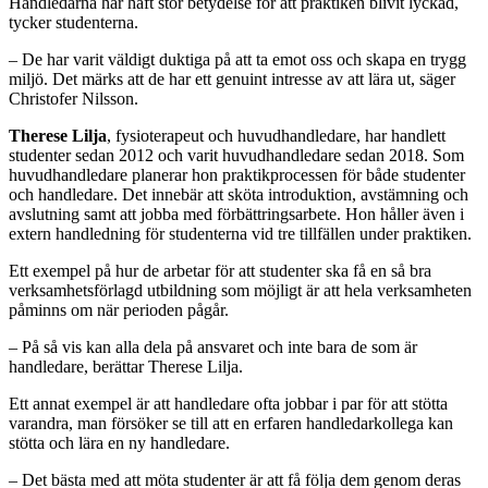
Handledarna har haft stor betydelse för att praktiken blivit lyckad,
tycker studenterna.
– De har varit väldigt duktiga på att ta emot oss och skapa en trygg
miljö. Det märks att de har ett genuint intresse av att lära ut, säger
Christofer Nilsson.
Therese Lilja
, fysioterapeut och huvudhandledare, har handlett
studenter sedan 2012 och varit huvudhandledare sedan 2018. Som
huvudhandledare planerar hon praktikprocessen för både studenter
och handledare. Det innebär att sköta introduktion, avstämning och
avslutning samt att jobba med förbättringsarbete. Hon håller även i
extern handledning för studenterna vid tre tillfällen under praktiken.
Ett exempel på hur de arbetar för att studenter ska få en så bra
verksamhetsförlagd utbildning som möjligt är att hela verksamheten
påminns om när perioden pågår.
– På så vis kan alla dela på ansvaret och inte bara de som är
handledare, berättar Therese Lilja.
Ett annat exempel är att handledare ofta jobbar i par för att stötta
varandra, man försöker se till att en erfaren handledarkollega kan
stötta och lära en ny handledare.
– Det bästa med att möta studenter är att få följa dem genom deras