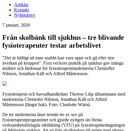
Artiklar
Kontakt
Nyhetsbrev
7 januari, 2026
Från skolbänk till sjukhus – tre blivande
fysioterapeuter testar arbetslivet
"Det är häftigt att man snabbt kan vara uppe och gå efter stor
åverkan på kroppen". Fyra veckors praktik på sjukhus gav många
insikter och lärdomar för fysioterapeutstudenterna Christoffer
Nilsson, Jonathan Käll och Alfred Mårtensson.
Fysioterapeut och huvudhandledare Therese Lilja tillsammans med
studenterna Christofer Nilsson, Jonathan Käll och Alfred
Mårtensson (längst bak). Foto: Charlotte Wärnå
De tre studenterna läser termin tre av sex på
fysioterapeutprogrammet och gjorde nyligen sin första
verksamhetsförlagda utbildning (VFU) på fysioterapimottagningen
på Mölndals sjukhus. Att gå från skolbänken till mötet med riktiga