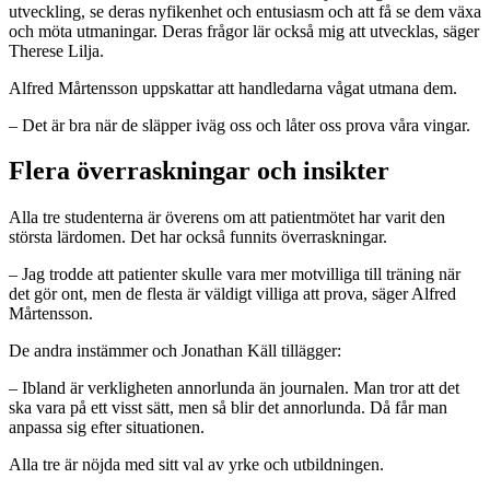
utveckling, se deras nyfikenhet och entusiasm och att få se dem växa
och möta utmaningar. Deras frågor lär också mig att utvecklas, säger
Therese Lilja.
Alfred Mårtensson uppskattar att handledarna vågat utmana dem.
– Det är bra när de släpper iväg oss och låter oss prova våra vingar.
Flera överraskningar och insikter
Alla tre studenterna är överens om att patientmötet har varit den
största lärdomen. Det har också funnits överraskningar.
– Jag trodde att patienter skulle vara mer motvilliga till träning när
det gör ont, men de flesta är väldigt villiga att prova, säger Alfred
Mårtensson.
De andra instämmer och Jonathan Käll tillägger:
– Ibland är verkligheten annorlunda än journalen. Man tror att det
ska vara på ett visst sätt, men så blir det annorlunda. Då får man
anpassa sig efter situationen.
Alla tre är nöjda med sitt val av yrke och utbildningen.