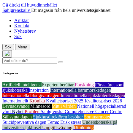
Gå direkt till huvudinnehållet
Sahlgrenskaliv
Ett magasin från hela universitetssjukhuset
Artiklar
Kontakt
Nyhetsbrev
Sök
Sök
Meny
Kategorier
Artificiell intelligens
Experten berättar
Forskning
Första året som
sjuksköterska
Inspiration
Internationella barnmorskedagen
Internationella blodgivardagen
Internationella sjuksköterskedagen
Internationellt
Krönika
Kvalitetspriset 2025
Kvalitetspriset 2026
Levnadsvanor
Minnesord
Mitt i vården
Nationell högspecialiserad
vård
Nyhet
Profilen
Sahlgrenska Comprehensive Cancer Centre
Sällsynta dagen
Sjukhusdirektören besöker
Sommarmötet
Suicidpreventiva dagen
Tema: Etisk stress
Undersköterska på
universitetssjukhuset
Uppgiftsväxling
Utbildning