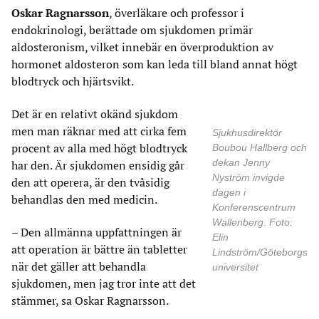
Oskar Ragnarsson
, överläkare och professor i
endokrinologi, berättade om sjukdomen primär
aldosteronism, vilket innebär en överproduktion av
hormonet aldosteron som kan leda till bland annat högt
blodtryck och hjärtsvikt.
Det är en relativt okänd sjukdom
men man räknar med att cirka fem
Sjukhusdirektör
procent av alla med högt blodtryck
Boubou Hallberg och
dekan Jenny
har den. Är sjukdomen ensidig går
Nyström invigde
den att operera, är den tvåsidig
dagen i
behandlas den med medicin.
Konferenscentrum
Wallenberg. Foto:
– Den allmänna uppfattningen är
Elin
att operation är bättre än tabletter
Lindström/Göteborgs
när det gäller att behandla
universitet
sjukdomen, men jag tror inte att det
stämmer, sa Oskar Ragnarsson.