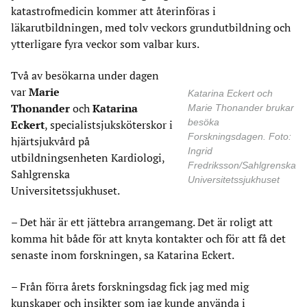
katastrofmedicin kommer att återinföras i
läkarutbildningen, med tolv veckors grundutbildning och
ytterligare fyra veckor som valbar kurs.
Två av besökarna under dagen
var
Marie
Katarina Eckert och
Thonander
och
Katarina
Marie Thonander brukar
besöka
Eckert
, specialistsjuksköterskor i
Forskningsdagen. Foto:
hjärtsjukvård på
Ingrid
utbildningsenheten Kardiologi,
Fredriksson/Sahlgrenska
Sahlgrenska
Universitetssjukhuset
Universitetssjukhuset.
– Det här är ett jättebra arrangemang. Det är roligt att
komma hit både för att knyta kontakter och för att få det
senaste inom forskningen, sa Katarina Eckert.
– Från förra årets forskningsdag fick jag med mig
kunskaper och insikter som jag kunde använda i