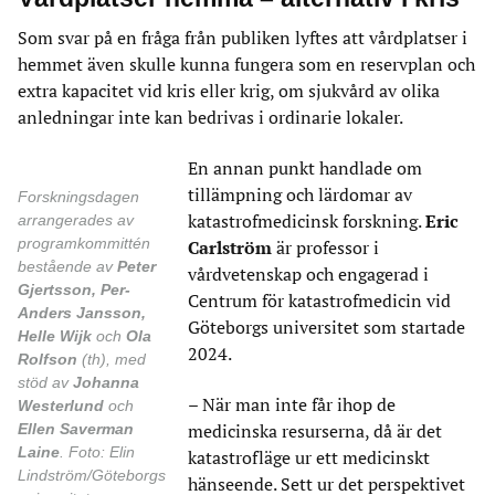
Som svar på en fråga från publiken lyftes att vårdplatser i
hemmet även skulle kunna fungera som en reservplan och
extra kapacitet vid kris eller krig, om sjukvård av olika
anledningar inte kan bedrivas i ordinarie lokaler.
En annan punkt handlade om
tillämpning och lärdomar av
Forskningsdagen
katastrofmedicinsk forskning.
Eric
arrangerades av
programkommittén
Carlström
är professor i
bestående av
Peter
vårdvetenskap och engagerad i
Gjertsson, Per-
Centrum för katastrofmedicin vid
Anders Jansson,
Göteborgs universitet som startade
Helle
Wijk
och
Ola
2024.
Rolfson
(th), med
stöd av
Johanna
– När man inte får ihop de
Westerlund
och
Ellen Saverman
medicinska resurserna, då är det
Laine
.
Foto: Elin
katastrofläge ur ett medicinskt
Lindström/Göteborgs
hänseende. Sett ur det perspektivet