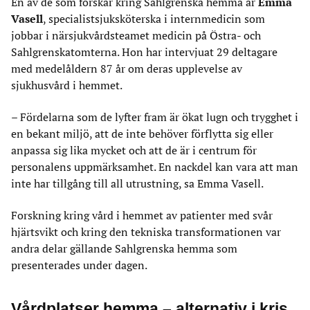
En av de som forskar kring Sahlgrenska hemma är
Emma
Vasell
, specialistsjuksköterska i internmedicin som
jobbar i närsjukvårdsteamet medicin på Östra- och
Sahlgrenskatomterna. Hon har intervjuat 29 deltagare
med medelåldern 87 år om deras upplevelse av
sjukhusvård i hemmet.
– Fördelarna som de lyfter fram är ökat lugn och trygghet i
en bekant miljö, att de inte behöver förflytta sig eller
anpassa sig lika mycket och att de är i centrum för
personalens uppmärksamhet. En nackdel kan vara att man
inte har tillgång till all utrustning, sa Emma Vasell.
Forskning kring vård i hemmet av patienter med svår
hjärtsvikt och kring den tekniska transformationen var
andra delar gällande Sahlgrenska hemma som
presenterades under dagen.
Vårdplatser hemma – alternativ i kris