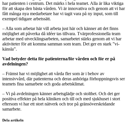
har patienten i centrum. Det märks i hela teamet. Alla är lika viktiga
för att skapa den bästa vården. Vi är innovativa och genom att vi har
fått många nya medarbetare har vi tagit vara på ny input, som till
exempel tidigare arbetssätt.
– Alla som arbetar här vill arbeta just här och känner att det finns
möjlighet att påverka då idéer tas tillvara. Tvärprofessionella team
arbetar med utvecklingsarbeten, samarbetet stärks genom att vi har
aktiviteter för att komma samman som team. Det ger en stark ”vi-
känsla”.
Vad betyder detta för patienterna/för vården och för er på
avdelningen?
– Främst har vi möjlighet att vårda fler som är i behov av
intensivvård, där patienterna och deras anhöriga förhoppningsvis ser
teamets fina samarbete och goda arbetsklimat.
– Vi på avdelningen känner arbetsglädje och stolthet. Och det ger
positiva effekter på hela kliniken och till och med sjukhuset i stort
eftersom vi har ett stort nätverk och tror på gränsöverskridande
samarbete.
Dela artikeln