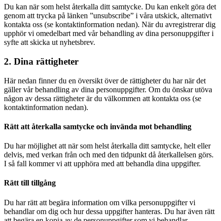
Du kan när som helst återkalla ditt samtycke. Du kan enkelt göra det
genom att trycka på länken ”unsubscribe” i våra utskick, alternativt
kontakta oss (se kontaktinformation nedan). När du avregistrerar dig
upphör vi omedelbart med vår behandling av dina personuppgifter i
syfte att skicka ut nyhetsbrev.
2. Dina rättigheter
Här nedan finner du en översikt över de rättigheter du har när det
gäller vår behandling av dina personuppgifter. Om du önskar utöva
någon av dessa rättigheter är du välkommen att kontakta oss (se
kontaktinformation nedan).
Rätt att återkalla samtycke och invända mot behandling
Du har möjlighet att när som helst återkalla ditt samtycke, helt eller
delvis, med verkan från och med den tidpunkt då återkallelsen görs.
I så fall kommer vi att upphöra med att behandla dina uppgifter.
Rätt till tillgång
Du har rätt att begära information om vilka personuppgifter vi
behandlar om dig och hur dessa uppgifter hanteras. Du har även rätt
att begära en kopia av de personuppgifter som vi behandlar.