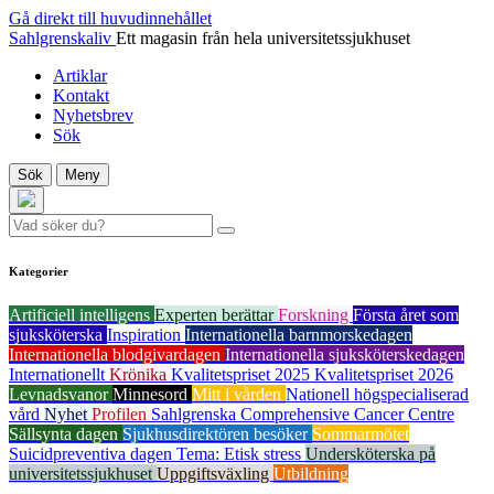
Gå direkt till huvudinnehållet
Sahlgrenskaliv
Ett magasin från hela universitetssjukhuset
Artiklar
Kontakt
Nyhetsbrev
Sök
Sök
Meny
Kategorier
Artificiell intelligens
Experten berättar
Forskning
Första året som
sjuksköterska
Inspiration
Internationella barnmorskedagen
Internationella blodgivardagen
Internationella sjuksköterskedagen
Internationellt
Krönika
Kvalitetspriset 2025
Kvalitetspriset 2026
Levnadsvanor
Minnesord
Mitt i vården
Nationell högspecialiserad
vård
Nyhet
Profilen
Sahlgrenska Comprehensive Cancer Centre
Sällsynta dagen
Sjukhusdirektören besöker
Sommarmötet
Suicidpreventiva dagen
Tema: Etisk stress
Undersköterska på
universitetssjukhuset
Uppgiftsväxling
Utbildning