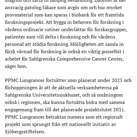
diagnos och sätta in lämplig behandling. Därefter är det
ansvarig patolog/läkare som avgör om och hur mycket
provmaterial som kan sparas i biobank för ett framtida
forskningsprojekt. Att bygga in behoven för forskning i
vårdens ordinarie rutiner underlättar för forskargrupper,
patienter som vill delta i forskning och för vårdens
personal att stödja forskning. Möjligheten att samla in
färsk vävnad för forskning är också en viktig pusselbit i
arbetet för Sahlgrenska Comprehensive Cancer Center,
säger hon.
PPMC Lungcancer fortsätter som planerat under 2025 och
förhoppningen är att de aktuella verksamheterna på
Sahlgrenska Universitetssjukhuset, och så småningom
också i regionen, ska kunna fortsätta bidra med samma
engagemang fram till det planerade projektslutet 2031.
PPMC Lungcancer betraktas numera som ett regionalt
projekt som sprungit från ett nationellt initiativ av
Sjöbergsstiftelsen.