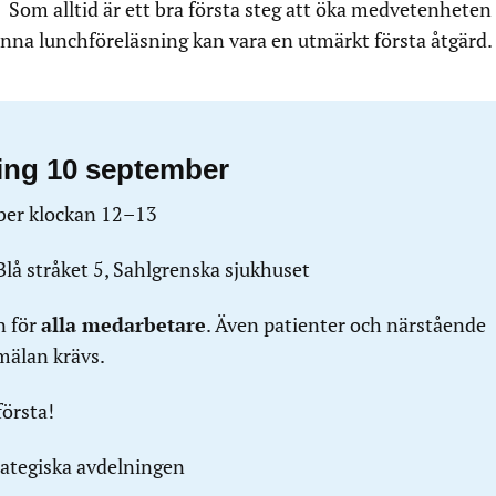
Som alltid är ett bra första steg att öka medvetenhete
na lunchföreläsning kan vara en utmärkt första åtgärd.
ing 10 september
ber klockan 12–13
Blå stråket 5, Sahlgrenska sjukhuset
n för
alla medarbetare
. Även patienter och närstående
mälan krävs.
första!
rategiska avdelningen