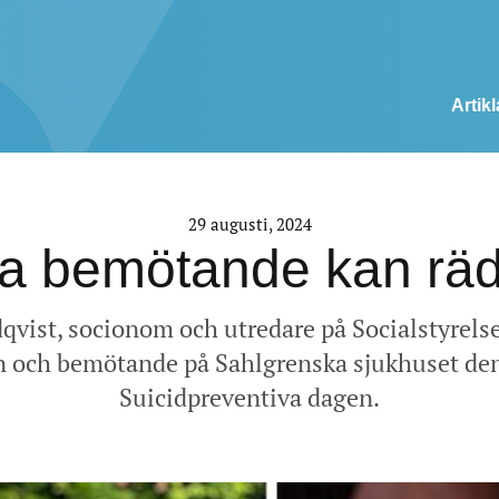
Artikl
29 augusti, 2024
ra bemötande kan räd
dqvist, socionom och utredare på Socialstyrel
n och bemötande på Sahlgrenska sjukhuset de
Suicidpreventiva dagen.