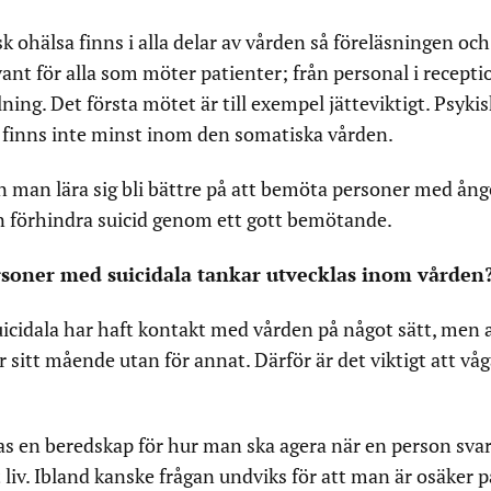
k ohälsa finns i alla delar av vården så föreläsningen och
vant för alla som möter patienter; från personal i recepti
ing. Det första mötet är till exempel jätteviktigt. Psykis
r finns inte minst inom den somatiska vården.
an lära sig bli bättre på att bemöta personer med ång
an förhindra suicid genom ett gott bemötande.
oner med suicidala tankar utvecklas inom vården
suicidala har haft kontakt med vården på något sätt, men 
ör sitt mående utan för annat. Därför är det viktigt att vå
s en beredskap för hur man ska agera när en person svar
t liv. Ibland kanske frågan undviks för att man är osäker 