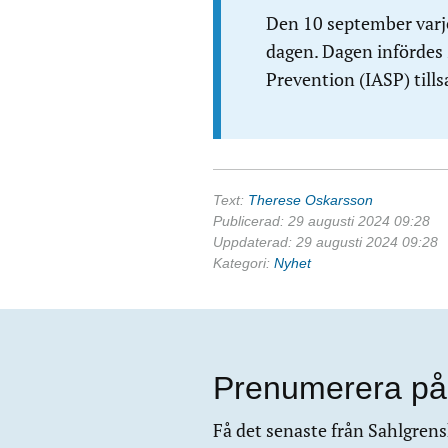
Den 10 september varj
dagen. Dagen infördes 2
Prevention (IASP) til
Text:
Therese Oskarsson
Publicerad: 29 augusti 2024 09:28
Uppdaterad: 29 augusti 2024 09:28
Kategori:
Nyhet
Prenumerera på
Få det senaste från Sahlgrensk