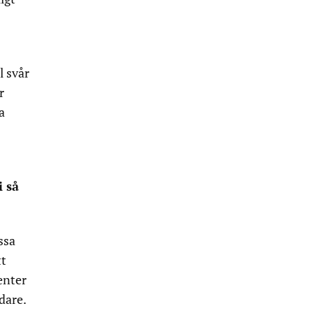
l svår
r
a
i så
ssa
tt
enter
dare.