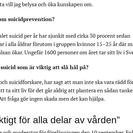
a vill jag belysa och öka kunskapen om.
nom suicidprevention?
alet suicid per år har sjunkit med cirka 30 procent sedan
ar i alla åldrar förutom i gruppen kvinnor 15–25 år där 
lsan ökar. Ungefär 1600 personer om året tar sitt liv i Sv
uicid som är viktig att slå hål på?
och suicidforskare, har sagt att man inte ska vara rädd för
t ta sitt liv för det går aldrig att plantera en sådan tank
tt fråga gör ingen skada men det kan hjälpa.
tigt för alla delar av vården”
e och moderator för föreläsningen den 10 september. Enl