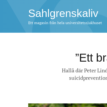
Sahlgrenskaliv
Ett magasin från hela universitetssjukhuset
”Ett b
Hallå där Peter Lin
suicidpreventio