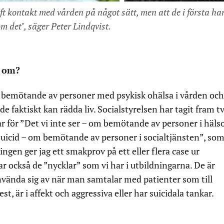
aft kontakt med vården på något sätt, men att de i första ha
om det", säger Peter Lindqvist.
n om?
g bemötande av personer med psykisk ohälsa i vården och
faktiskt kan rädda liv. Socialstyrelsen har tagit fram t
r för ”Det vi inte ser – om bemötande av personer i häls
uicid – om bemötande av personer i socialtjänsten”, so
ngen ger jag ett smakprov på ett eller flera case ur
r också de ”nycklar” som vi har i utbildningarna. De är
ända sig av när man samtalar med patienter som till
, är i affekt och aggressiva eller har suicidala tankar.