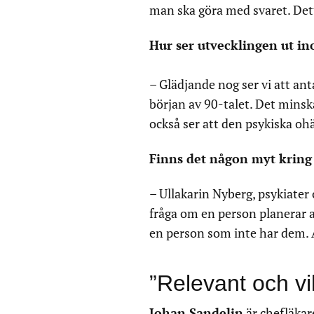
man ska göra med svaret. Dett
Hur ser utvecklingen ut i
– Glädjande nog ser vi att ant
början av 90-talet. Det minsk
också ser att den psykiska ohä
Finns det någon myt kring s
– Ullakarin Nyberg, psykiater 
fråga om en person planerar at
en person som inte har dem. A
”Relevant och vik
Johan Sandelin
är chefläkar