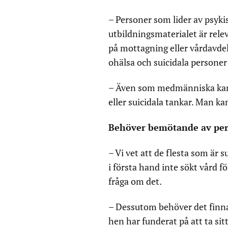
– Personer som lider av psykis
utbildningsmaterialet är rele
på mottagning eller vårdavdeln
ohälsa och suicidala persone
– Även som medmänniska kan m
eller suicidala tankar. Man k
Behöver bemötande av pers
– Vi vet att de flesta som är 
i första hand inte sökt vård f
fråga om det.
– Dessutom behöver det finna
hen har funderat på att ta sit