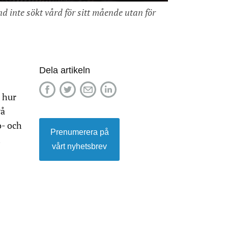
nd inte sökt vård för sitt mående utan för
Dela artikeln
 hur
vå
o- och
Prenumerera på
m
vårt nyhetsbrev