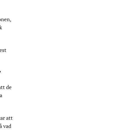
onen,
k
est
?
att de
ga
ar att
på vad