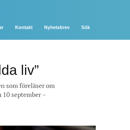
ar
Kontakt
Nyhetsbrev
Sök
da liv”
sen som föreläser om
n 10 september –