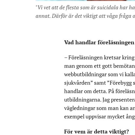
"Vi vet att de flesta som är suicidala har h
annat. Därför är det viktigt att våga fråga 
Vad handlar föreläsninge
– Föreläsningen kretsar krin
man genom ett gott bemötande 
webbutbildningar som vi kalla
sjukvården” samt ”Förebygg s
handlar om detta. På föreläsni
utbildningarna. Jag presentera
vägledningar som man kan anv
exempel uppvisar mycket ångest
För vem är detta viktigt?