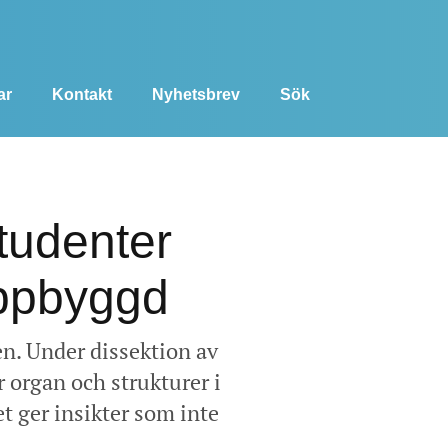
ar
Kontakt
Nyhetsbrev
Sök
tudenter
uppbyggd
en. Under dissektion av
r organ och strukturer i
t ger insikter som inte