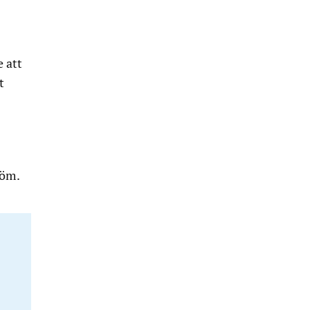
 att
t
röm.