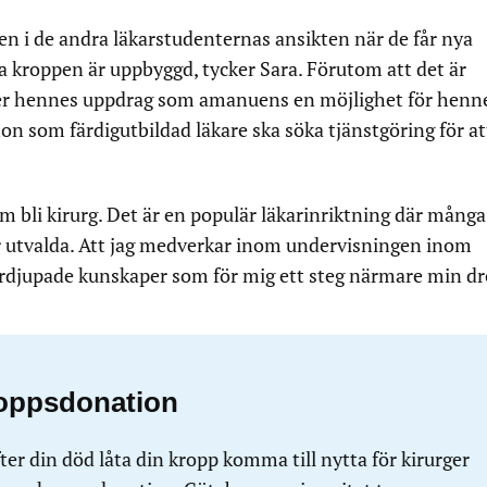
gen i de andra läkarstudenternas ansikten när de får nya
 kroppen är uppbyggd, tycker Sara. Förutom att det är
ger hennes uppdrag som amanuens en möjlighet för henne
hon som färdigutbildad läkare ska söka tjänstgöring för at
m bli kirurg. Det är en populär läkarinriktning där många
ir utvalda. Att jag medverkar inom undervisningen inom
fördjupade kunskaper som för mig ett steg närmare min d
roppsdonation
ter din död låta din kropp komma till nytta för kirurger