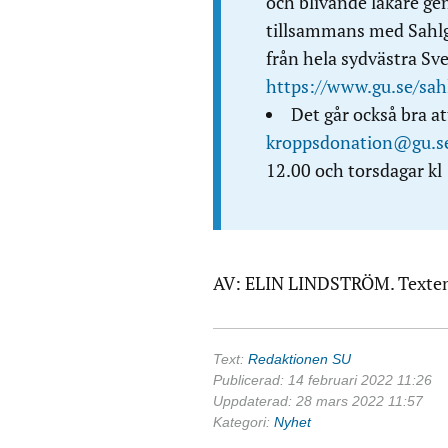
och blivande läkare ge
tillsammans med Sahlg
från hela sydvästra Sv
https://www.gu.se/sa
Det går också bra a
kroppsdonation@gu.s
12.00 och torsdagar kl
AV: ELIN LINDSTRÖM. Texten 
Text:
Redaktionen SU
Publicerad: 14 februari 2022 11:26
Uppdaterad: 28 mars 2022 11:57
Kategori:
Nyhet