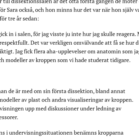
ill dissektionssalen är det ofta första gången de möter
för Sara också, och hon minns hur det var när hon själv v
för tre år sedan:
ick in i salen, för jag visste ju inte hur jag skulle reagera
respektfullt. Det var verkligen omvälvande att få se hur 
iktigt. Jag fick flera aha-upplevelser om anatomin som ja
ch modeller av kroppen som vi hade studerat tidigare.
an de är med om sin första dissektion, bland annat
deller av plast och andra visualiseringar av kroppen.
ervisningen upp med diskussioner under ledning av
essorer.
tans i undervisningssituationen benämns kropparna