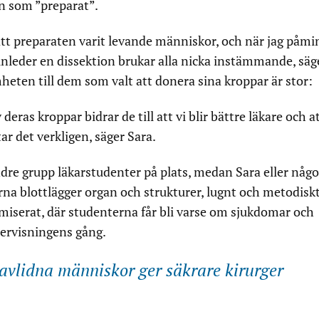
 som ”preparat”.
att preparaten varit levande människor, och när jag påmi
nleder en dissektion brukar alla nicka instämmande, säg
mheten till dem som valt att donera sina kroppar är stor:
 deras kroppar bidrar de till att vi blir bättre läkare och a
ar det verkligen, säger Sara.
ndre grupp läkarstudenter på plats, medan Sara eller någ
 blottlägger organ och strukturer, lugnt och metodiskt
miserat, där studenterna får bli varse om sjukdomar och
ervisningens gång.
avlidna människor ger säkrare kirurger