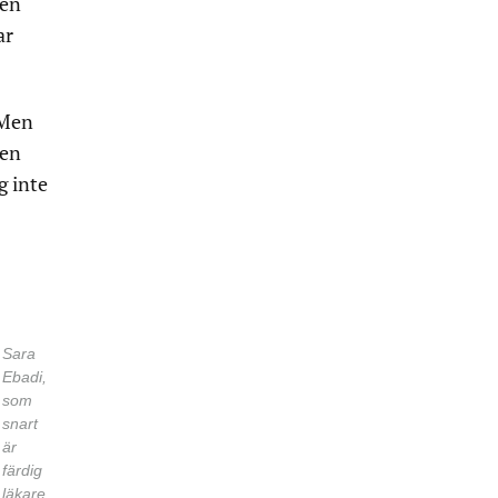
 en
ar
. Men
den
g inte
Sara
Ebadi,
som
snart
är
färdig
läkare.