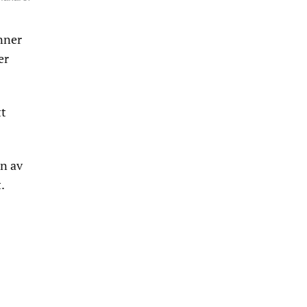
nner
er
tt
on av
.