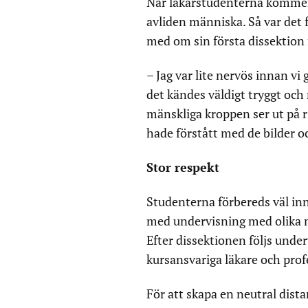
När läkarstudenterna kommer t
avliden människa. Så var det 
med om sin första dissektion 
– Jag var lite nervös innan vi g
det kändes väldigt tryggt och 
mänskliga kroppen ser ut på r
hade förstått med de bilder o
Stor respekt
Studenterna förbereds väl inn
med undervisning med olika mo
Efter dissektionen följs und
kursansvariga läkare och prof
För att skapa en neutral dis