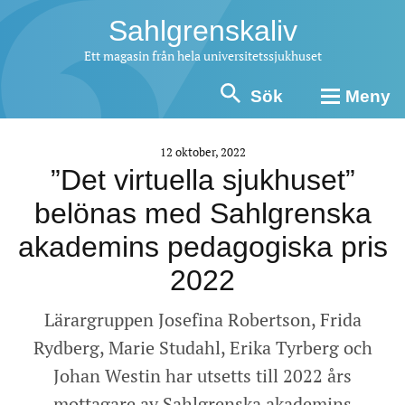
Sahlgrenskaliv
Ett magasin från hela universitetssjukhuset
Sök
Meny
12 oktober, 2022
”Det virtuella sjukhuset”
belönas med Sahlgrenska
akademins pedagogiska pris
2022
Lärargruppen Josefina Robertson, Frida
Rydberg, Marie Studahl, Erika Tyrberg och
Johan Westin har utsetts till 2022 års
mottagare av Sahlgrenska akademins