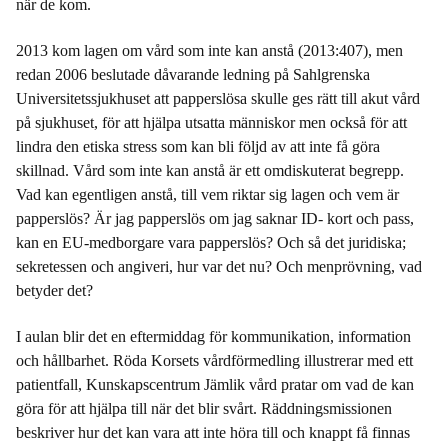
när de kom.
2013 kom lagen om vård som inte kan anstå (2013:407), men
redan 2006 beslutade dåvarande ledning på Sahlgrenska
Universitetssjukhuset att papperslösa skulle ges rätt till akut vård
på sjukhuset, för att hjälpa utsatta människor men också för att
lindra den etiska stress som kan bli följd av att inte få göra
skillnad. Vård som inte kan anstå är ett omdiskuterat begrepp.
Vad kan egentligen anstå, till vem riktar sig lagen och vem är
papperslös? Är jag papperslös om jag saknar ID- kort och pass,
kan en EU-medborgare vara papperslös? Och så det juridiska;
sekretessen och angiveri, hur var det nu? Och menprövning, vad
betyder det?
I aulan blir det en eftermiddag för kommunikation, information
och hållbarhet. Röda Korsets vårdförmedling illustrerar med ett
patientfall, Kunskapscentrum Jämlik vård pratar om vad de kan
göra för att hjälpa till när det blir svårt. Räddningsmissionen
beskriver hur det kan vara att inte höra till och knappt få finnas