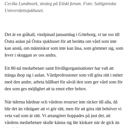
Cecilia Lundmark, strateg på Etiskt forum. Foto: Sahlgrenska
Universitetssjukhuset.
Det är en gråkall, vindpinad januaridag i Göteborg, vi tar oss till
Östra aulan på Östra sjukhuset för att berätta om vård som inte
kan anstå, om människor som inte kan läsa, som gömmer sig, som
lever i skuggan av oss andra.
Ett 80-tal medarbetare samt frivilligorganisationer har valt att
tränga ihop sig i aulan. Vårdprofessioner som vill göra rätt i mötet
med den andre, arbeta hållbart för såväl den som ger vård som för
den som ges möjlighet att ta emot efter behov.
När tiderna hårdnar och vårdens resurser inte räcker till alla, då
blir det än viktigare att vi gör rätt, men för att göra rätt behöver vi
veta vad som är rätt. Vi arrangörer hoppades på just det, att
vårdens medarbetare skulle känna sig lite klokare när de gick än