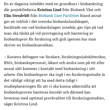
En av dagarna inleddes med en grundkurs i biobankning
där projektledarna
Kristina Lind
från Biobank Väst och
Elin Stenfeldt
från
Biobank Core Facilities
bland annat
gav en inblick i det svenska biobankslandskapet,
berättade om vad biobankslagen innebär, gav tips på vad
man ska tänka på vid provtagning och hantering av
biobanksprov för forskning och gick igenom hur man
skriver en biobanksansökan.
– Kursens deltagare var forskare, forskningssjuksköterskor,
BMA, biobankspersonal, läkare och andra som på ett eller
annat sätt kommer i kontakt med biobankning i sitt
arbete. Om biobanksprov ska ingå i en forskningsstudie är
det väldigt viktigt att ha med detta tidigt i
studieplaneringen för att vi ska kunna säkerställa att
biobanksproven hanteras korrekt och därmed kan
levereras med optimal provkvalitet till forskningsstudien,
säger Kristina Lind.