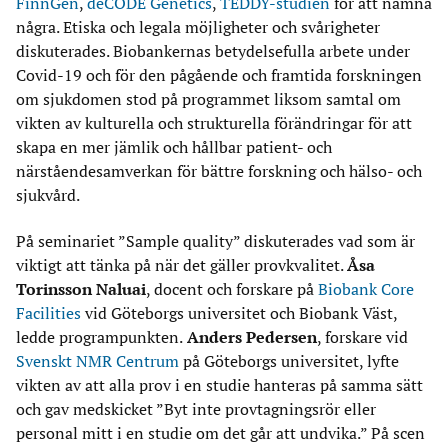
FinnGen
,
deCODE Genetics
,
TEDDY-studien
för att nämna
några. Etiska och legala möjligheter och svårigheter
diskuterades. Biobankernas betydelsefulla arbete under
Covid-19 och för den pågående och framtida forskningen
om sjukdomen stod på programmet liksom samtal om
vikten av kulturella och strukturella förändringar för att
skapa en mer jämlik och hållbar patient- och
närståendesamverkan för bättre forskning och hälso- och
sjukvård.
På seminariet ”Sample quality” diskuterades vad som är
viktigt att tänka på när det gäller provkvalitet.
Åsa
Torinsson Naluai
, docent och forskare på
Biobank Core
Facilities
vid Göteborgs universitet och Biobank Väst,
ledde programpunkten.
Anders Pedersen
, forskare vid
Svenskt NMR Centrum
på Göteborgs universitet, lyfte
vikten av att alla prov i en studie hanteras på samma sätt
och gav medskicket ”Byt inte provtagningsrör eller
personal mitt i en studie om det går att undvika.” På scen