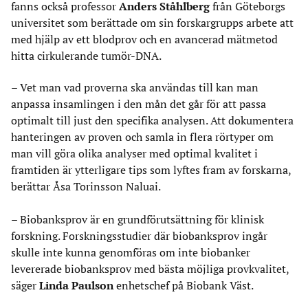
fanns också professor
Anders Ståhlberg
från Göteborgs
universitet som berättade om sin forskargrupps arbete att
med hjälp av ett blodprov och en avancerad mätmetod
hitta cirkulerande tumör-DNA.
– Vet man vad proverna ska användas till kan man
anpassa insamlingen i den mån det går för att passa
optimalt till just den specifika analysen. Att dokumentera
hanteringen av proven och samla in flera rörtyper om
man vill göra olika analyser med optimal kvalitet i
framtiden är ytterligare tips som lyftes fram av forskarna,
berättar Åsa Torinsson Naluai.
– Biobanksprov är en grundförutsättning för klinisk
forskning. Forskningsstudier där biobanksprov ingår
skulle inte kunna genomföras om inte biobanker
levererade biobanksprov med bästa möjliga provkvalitet,
säger
Linda Paulson
enhetschef på Biobank Väst.