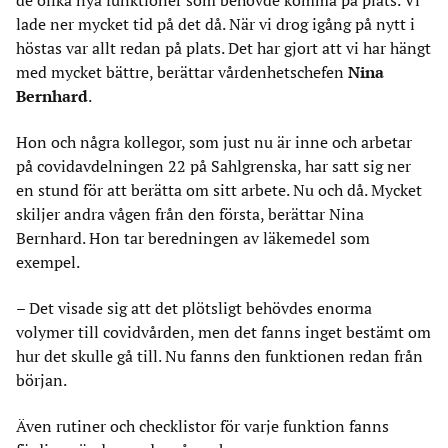
de olika nya funktioner som behövde komma på plats. Vi
lade ner mycket tid på det då. När vi drog igång på nytt i
höstas var allt redan på plats. Det har gjort att vi har hängt
med mycket bättre, berättar vårdenhetschefen
Nina
Bernhard
.
Hon och några kollegor, som just nu är inne och arbetar
på covidavdelningen 22 på Sahlgrenska, har satt sig ner
en stund för att berätta om sitt arbete. Nu och då. Mycket
skiljer andra vågen från den första, berättar Nina
Bernhard. Hon tar beredningen av läkemedel som
exempel.
– Det visade sig att det plötsligt behövdes enorma
volymer till covidvården, men det fanns inget bestämt om
hur det skulle gå till. Nu fanns den funktionen redan från
början.
Även rutiner och checklistor för varje funktion fanns