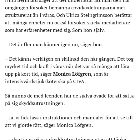
Nina Bernhard säger att det underlättar att man den här
omgången försöker bemanna covidavdelningarna mer
strukturerat än i våras. Och Ulrica Steingrimsson berättar
att många enheter nu också försöker skicka medarbetare
som har erfarenheter med sig. Som hon själv.
– Det är fler man känner igen nu, säger hon.
– Det känns verkligen en skillnad den här gången. Det tog
mycket tid och kraft i våras när det var så många att lära
upp på kort tid, säger
Monica Löfgren
, som är
intensivvårdssjuksköterska på CIVA.
Så minns de med leenden hur de själva övade för att sätta
på sig skyddsutrustningen.
– Ja, vi fick läsa i instruktioner och manualer för att se till
att vi gjorde rätt, säger Monica Löfgren.
– I dag tar vi på oss skyddsutrustningen utan att tänka …