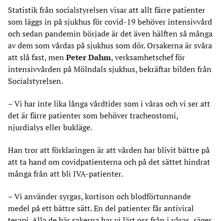
Statistik från socialstyrelsen visar att allt färre patienter
som läggs in på sjukhus för covid-19 behöver intensivvård
och sedan pandemin började är det även hälften så många
av dem som vårdas på sjukhus som dör. Orsakerna är svåra
att slå fast, men
Peter Dahm
, verksamhetschef för
intensivvården på Mölndals sjukhus, bekräftar bilden från
Socialstyrelsen.
– Vi har inte lika långa vårdtider som i våras och vi ser att
det är färre patienter som behöver tracheostomi,
njurdialys eller bukläge.
Han tror att förklaringen är att vården har blivit bättre på
att ta hand om covidpatienterna och på det sättet hindrat
många från att bli IVA-patienter.
– Vi använder syrgas, kortison och blodförtunnande
medel på ett bättre sätt. En del patienter får antiviral
terapi. Alla de här sakerna har vi lärt oss från i våras, säger