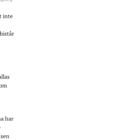
t inte
n
bistår
llas
 om
na har
e
nsen