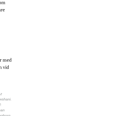
som
are
ar med
n vid
az
wshani.
d:
han
ngborg.