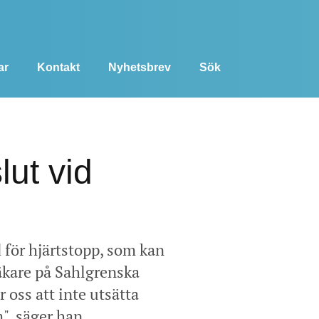
ar
Kontakt
Nyhetsbrev
Sök
lut vid
 för hjärtstopp, som kan
läkare på Sahlgrenska
 oss att inte utsätta
", säger han.