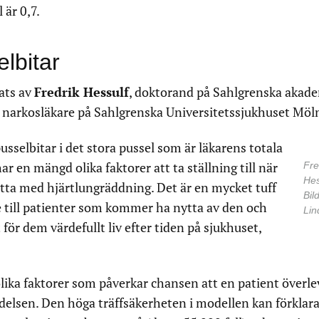
 är 0,7.
elbitar
ats av
Fredrik Hessulf
, doktorand på Sahlgrenska akad
h narkosläkare på Sahlgrenska Universitetssjukhuset Möl
pusselbitar i det stora pussel som är läkarens totala
r en mängd olika faktorer att ta ställning till när
Fre
Hes
sätta med hjärtlungräddning. Det är en mycket tuff
Bild
e till patienter som kommer ha nytta av den och
Lin
 för dem värdefullt liv efter tiden på sjukhuset,
lika faktorer som påverkar chansen att en patient överlev
delsen. Den höga träffsäkerheten i modellen kan förklara