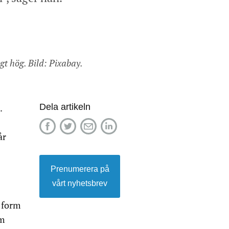
igt hög. Bild: Pixabay.
Dela artikeln
.
år
Prenumerera på
vårt nyhetsbrev
 form
om