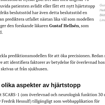
vida patienten avlidit eller fått ett nytt hjärtstopp
Gus
Hel
redriks beslutsstöd har även detta beslutsstöd en
Bild
 kan prediktera utfallet nästan lika väl som modellen
Lin
äger den forskande läkaren
Gustaf Hellsén
, som
d.
ckla prediktionsmodellen för att öka precisionen. Redan
re att identifiera faktorer av betydelse för överlevnad hos
skrivas ut från sjukhusen.
 olika aspekter av hjärtstopp
det SCARS-1 (om överlevnad och neurologisk funktion 30 
v Fredrik Hessulf) tillgängligt som webbapplikation för