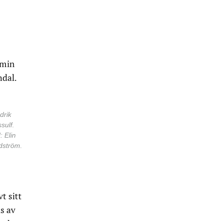
emin
ndal.
drik
sulf.
: Elin
dström.
t sitt
s av