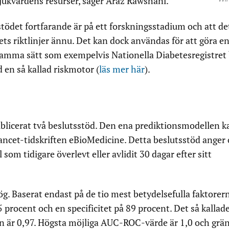
jukvårdens resurser, säger Araz Rawshani.
tödet fortfarande är på ett forskningsstadium och att de
ts riktlinjer ännu. Det kan dock användas för att göra e
samma sätt som exempelvis Nationella Diabetesregistret 
 en så kallad riskmotor (
läs mer här
).
ublicerat två beslutsstöd. Den ena prediktionsmodellen ka
ancet-tidskriften eBioMedicine. Detta beslutsstöd anger
l som tidigare överlevt eller avlidit 30 dagar efter sitt
ög. Baserat endast på de tio mest betydelsefulla faktorer
 procent och en specificitet på 89 procent. Det så kallad
 är 0,97. Högsta möjliga AUC-ROC-värde är 1,0 och grä