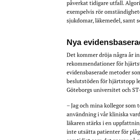
påverkat tidigare utfall. Algo
exempelvis rör omständigheter
sjukdomar, läkemedel, samt s
Nya evidensbasera
Det kommer dröja några år inn
rekommendationer för hjärtsto
evidensbaserade metoder som
beslutstöden för hjärtstopp l
Göteborgs universitet och ST
– Jag och mina kollegor som te
användning i vår kliniska vard
läkaren stärks i en uppfattnin
inte utsätta patienter för p