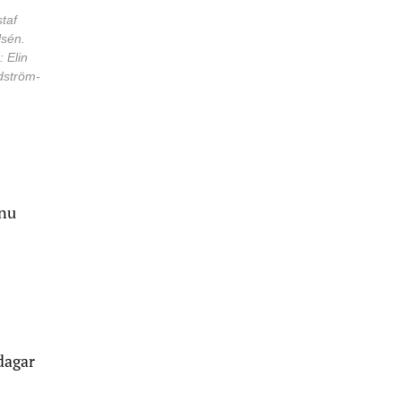
taf
lsén.
: Elin
dström-
 nu
dagar