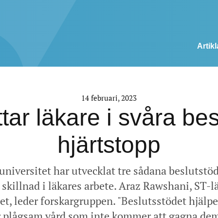
Artikl
14 februari, 2023
ttar läkare i svåra bes
hjärtstopp
universitet har utvecklat tre sådana beslutstöd
skillnad i läkares arbete. Araz Rawshani, ST-
t, leder forskargruppen. "Beslutsstödet hjälper
r plågsam vård som inte kommer att gagna dem