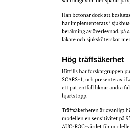
samtidigt som det sparar på s
Han betonar dock att beslutss
har implementerats i sjukhuse
beräkning av överlevnad, på 
läkare och sjuksköterskor med
Hög träffsäkerhet
Hittills har forskargruppen p
SCARS-1, och presenteras i L
ett patientfall liknar andra fal
hjärtstopp.
Träffsäkerheten är ovanligt h
modellen en sensitivitet på 95
AUC-ROC-värdet för modellen