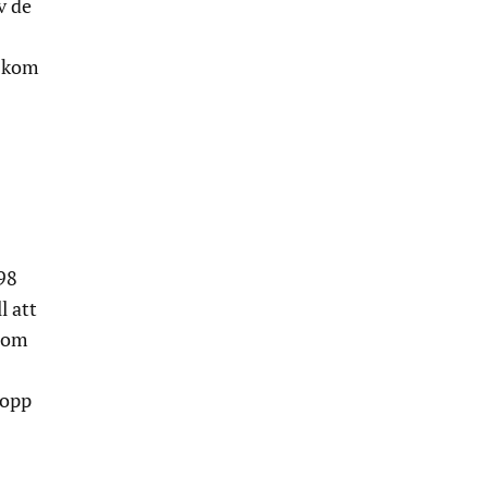
v de
n kom
098
l att
inom
topp