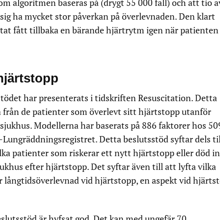
som algoritmen baseras på (drygt 55 000 fall) och att tio a
 sig ha mycket stor påverkan på överlevnaden. Den klart
rtat fått tillbaka en bärande hjärtrytm igen när patiente
 hjärtstopp
tödet har presenterats i tidskriften Resuscitation. Detta
 från de patienter som överlevt sitt hjärtstopp utanför
ån sjukhus. Modellerna har baserats på 886 faktorer hos 5
-Lungräddningsregistret. Detta beslutsstöd syftar dels til
vilka patienter som riskerar ett nytt hjärtstopp eller död 
ukhus efter hjärtstopp. Det syftar även till att lyfta vilka
r långtidsöverlevnad vid hjärtstopp, en aspekt vid hjärts
eslutsstöd är hyfsat god. Det kan med ungefär 70