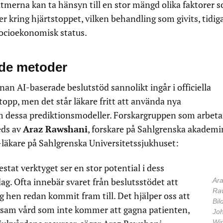
ritmerna kan ta hänsyn till en stor mängd olika faktorer 
 kring hjärtstoppet, vilken behandling som givits, tidig
ocioekonomisk status.
de metoder
an AI-baserade beslutstöd sannolikt ingår i officiella
pp, men det står läkare fritt att använda nya
 dessa prediktionsmodeller. Forskargruppen som arbet
eds av
Araz Rawshani
, forskare på Sahlgrenska akademi
-läkare på Sahlgrenska Universitetssjukhuset:
stat verktyget ser en stor potential i dess
ag. Ofta innebär svaret från beslutsstödet att
Ar
Ra
g hen redan kommit fram till. Det hjälper oss att
Bil
lågsam vård som inte kommer att gagna patienten,
Jo
Wi