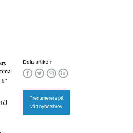
Dela artikeln
are
samma
t ge
Prenumerera på
till
vårt nyhetsbrev