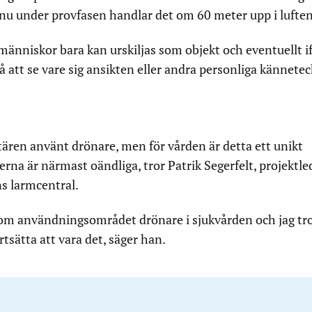
 nu under provfasen handlar det om 60 meter upp i luften
människor bara kan urskiljas som objekt och eventuellt if
å att se vare sig ansikten eller andra personliga kännete
tären använt drönare, men för vården är detta ett unikt
erna är närmast oändliga, tror Patrik Segerfelt, projektle
s larmcentral.
nom användningsområdet drönare i sjukvården och jag tro
rtsätta att vara det, säger han.