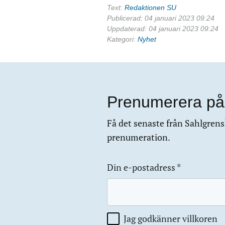
Text:
Redaktionen SU
Publicerad: 04 januari 2023 09:24
Uppdaterad: 04 januari 2023 09:24
Kategori:
Nyhet
Prenumerera på
Få det senaste från Sahlgrensk
prenumeration.
Din e-postadress
*
Jag godkänner villkoren