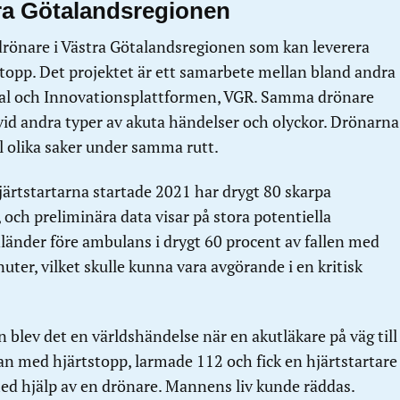
ra Götalandsregionen
drönare i Västra Götalandsregionen som kan leverera
stopp. Det projektet är ett samarbete mellan bland andra
al och Innovationsplattformen, VGR. Samma drönare
id andra typer av akuta händelser och olyckor. Drönarna
l olika saker under samma rutt.
ärtstartarna startade 2021 har drygt 80 skarpa
och preliminära data visar på stora potentiella
nländer före ambulans i drygt 60 procent av fallen med
uter, vilket skulle kunna vara avgörande i en kritisk
n blev det en världshändelse när en akutläkare på väg till
n med hjärtstopp, larmade 112 och fick en hjärtstartare
 med hjälp av en drönare. Mannens liv kunde räddas.