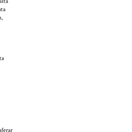
ästa
uta
n,
ta
aferar