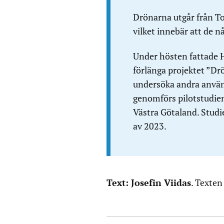
Drönarna utgår från To
vilket innebär att de n
Under hösten fattade H
förlänga projektet ”Dr
undersöka andra anvä
genomförs pilotstudien 
Västra Götaland. Studie
av 2023.
Text: Josefin Viidas
. Texten