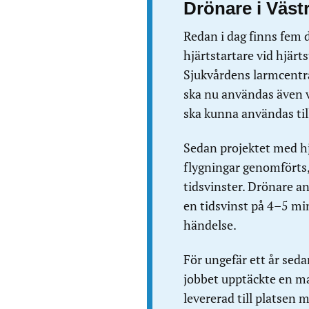
Drönare i Väst
Redan i dag finns fem 
hjärtstartare vid hjärt
Sjukvårdens larmcentr
ska nu användas även v
ska kunna användas til
Sedan projektet med hj
flygningar genomförts, 
tidsvinster. Drönare a
en tidsvinst på 4–5 min
händelse.
För ungefär ett år seda
jobbet upptäckte en ma
levererad till platsen