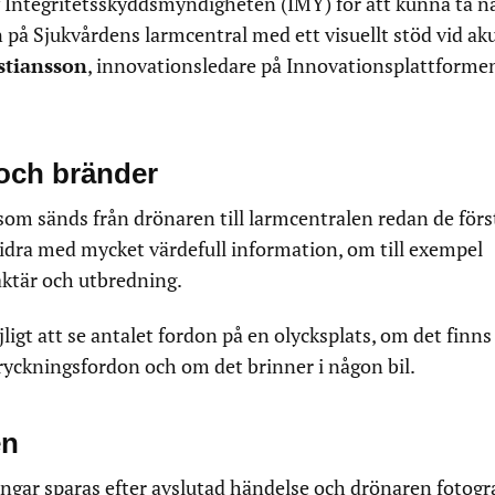
 av Integritetsskyddsmyndigheten (IMY) för att kunna ta n
n på Sjukvårdens larmcentral med ett visuellt stöd vid ak
stiansson
, innovationsledare på Innovationsplattforme
och bränder
 som sänds från drönaren till larmcentralen redan de förs
idra med mycket värdefull information, om till exempel
aktär och utbredning.
igt att se antalet fordon på en olycksplats, om det finns
ryckningsfordon och om det brinner i någon bil.
en
ningar sparas efter avslutad händelse och drönaren fotogr