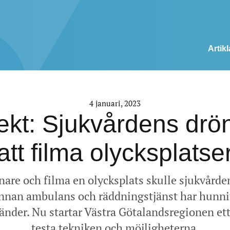
Artikl
4 januari, 2023
jekt: Sjukvårdens drön
att filma olycksplatse
nare och filma en olycksplats skulle sjukvård
innan ambulans och räddningstjänst har hunni
nder. Nu startar Västra Götalandsregionen ett
testa tekniken och möjligheterna.