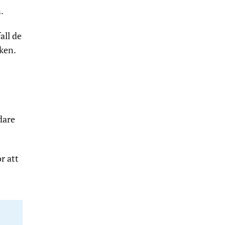
.
all de
cken.
dare
r att