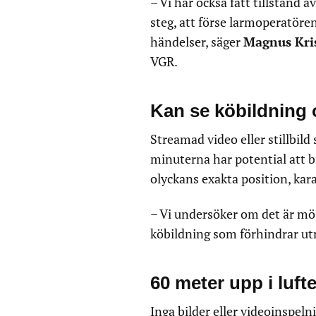
– Vi har också fått tillstånd
steg, att förse larmoperatöre
händelser, säger
Magnus Kri
VGR.
Kan se köbildning 
Streamad video eller stillbild
minuterna har potential att b
olyckans exakta position, kar
– Vi undersöker om det är möjl
köbildning som förhindrar ut
60 meter upp i luft
Inga bilder eller videoinspel