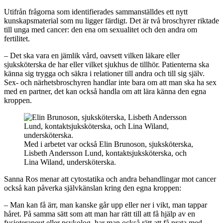
Utifrån frågorna som identifierades sammanställdes ett nytt
kunskapsmaterial som nu ligger färdigt. Det är två broschyrer riktade
till unga med cancer: den ena om sexualitet och den andra om
fertilitet.
– Det ska vara en jämlik vård, oavsett vilken läkare eller
sjuksköterska de har eller vilket sjukhus de tillhör. Patienterna ska
känna sig trygga och säkra i relationer till andra och till sig själv.
Sex- och närhetsbroschyren handlar inte bara om att man ska ha sex
med en partner, det kan också handla om att lära känna den egna
kroppen.
Med i arbetet var också Elin Brunoson, sjuksköterska,
Lisbeth Andersson Lund, kontaktsjuksköterska, och
Lina Wiland, undersköterska.
Sanna Ros menar att cytostatika och andra behandlingar mot cancer
också kan påverka självkänslan kring den egna kroppen:
– Man kan få ärr, man kanske går upp eller ner i vikt, man tappar
håret. På samma sätt som att man har rätt till att få hjälp av en
fysioterapeut eller psykolog, har man också rätt att få prata med