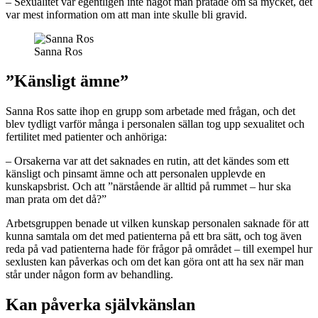
– Sexualitet var egentligen inte något man pratade om så mycket, det
var mest information om att man inte skulle bli gravid.
Sanna Ros
”Känsligt ämne”
Sanna Ros satte ihop en grupp som arbetade med frågan, och det
blev tydligt varför många i personalen sällan tog upp sexualitet och
fertilitet med patienter och anhöriga:
– Orsakerna var att det saknades en rutin, att det kändes som ett
känsligt och pinsamt ämne och att personalen upplevde en
kunskapsbrist. Och att ”närstående är alltid på rummet – hur ska
man prata om det då?”
Arbetsgruppen benade ut vilken kunskap personalen saknade för att
kunna samtala om det med patienterna på ett bra sätt, och tog även
reda på vad patienterna hade för frågor på området – till exempel hur
sexlusten kan påverkas och om det kan göra ont att ha sex när man
står under någon form av behandling.
Kan påverka självkänslan