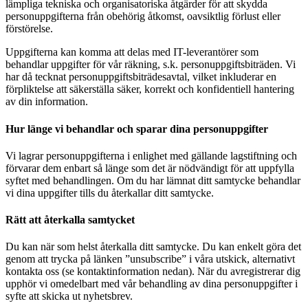
lämpliga tekniska och organisatoriska åtgärder för att skydda
personuppgifterna från obehörig åtkomst, oavsiktlig förlust eller
förstörelse.
Uppgifterna kan komma att delas med IT-leverantörer som
behandlar uppgifter för vår räkning, s.k. personuppgiftsbiträden. Vi
har då tecknat personuppgiftsbiträdesavtal, vilket inkluderar en
förpliktelse att säkerställa säker, korrekt och konfidentiell hantering
av din information.
Hur länge vi behandlar och sparar dina personuppgifter
Vi lagrar personuppgifterna i enlighet med gällande lagstiftning och
förvarar dem enbart så länge som det är nödvändigt för att uppfylla
syftet med behandlingen. Om du har lämnat ditt samtycke behandlar
vi dina uppgifter tills du återkallar ditt samtycke.
Rätt att återkalla samtycket
Du kan när som helst återkalla ditt samtycke. Du kan enkelt göra det
genom att trycka på länken ”unsubscribe” i våra utskick, alternativt
kontakta oss (se kontaktinformation nedan). När du avregistrerar dig
upphör vi omedelbart med vår behandling av dina personuppgifter i
syfte att skicka ut nyhetsbrev.