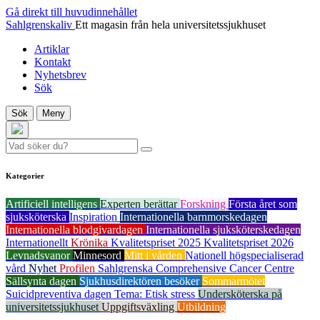
Gå direkt till huvudinnehållet
Sahlgrenskaliv
Ett magasin från hela universitetssjukhuset
Artiklar
Kontakt
Nyhetsbrev
Sök
Sök
Meny
Kategorier
Artificiell intelligens
Experten berättar
Forskning
Första året som
sjuksköterska
Inspiration
Internationella barnmorskedagen
Internationella blodgivardagen
Internationella sjuksköterskedagen
Internationellt
Krönika
Kvalitetspriset 2025
Kvalitetspriset 2026
Levnadsvanor
Minnesord
Mitt i vården
Nationell högspecialiserad
vård
Nyhet
Profilen
Sahlgrenska Comprehensive Cancer Centre
Sällsynta dagen
Sjukhusdirektören besöker
Sommarmötet
Suicidpreventiva dagen
Tema: Etisk stress
Undersköterska på
universitetssjukhuset
Uppgiftsväxling
Utbildning