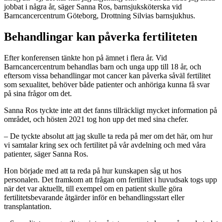
jobbat i några år, säger Sanna Ros, barnsjuksköterska vid
Barncancercentrum Göteborg, Drottning Silvias barnsjukhus.
Behandlingar kan påverka fertiliteten
Efter konferensen tänkte hon på ämnet i flera år. Vid
Barncancercentrum behandlas barn och unga upp till 18 år, och
eftersom vissa behandlingar mot cancer kan påverka såväl fertilitet
som sexualitet, behöver både patienter och anhöriga kunna få svar
på sina frågor om det.
Sanna Ros tyckte inte att det fanns tillräckligt mycket information på
området, och hösten 2021 tog hon upp det med sina chefer.
– De tyckte absolut att jag skulle ta reda på mer om det här, om hur
vi samtalar kring sex och fertilitet på vår avdelning och med våra
patienter, säger Sanna Ros.
Hon började med att ta reda på hur kunskapen såg ut hos
personalen. Det framkom att frågan om fertilitet i huvudsak togs upp
när det var aktuellt, till exempel om en patient skulle göra
fertilitetsbevarande åtgärder
inför en behandlingsstart eller
transplantation.